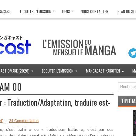
»
»
NGACAST
ECOUTER L’ÉMISSION
LIENS
NOUS CONTACTER
PLAN DU SI
AST OMAKE (2026)
»
ÉCOUTER L’ÉMISSION
»
MANGACAST KAIKOTEN
»
M
AM 00
: Traduction/Adaptation, traduire est-
TIPEE 
4)
34 Commentaires
re, c’est trahir » ou « traducteur, traître », c’est par ces
ations du célèbre poncif
« traduttore, traditore »
que l’on cantonne