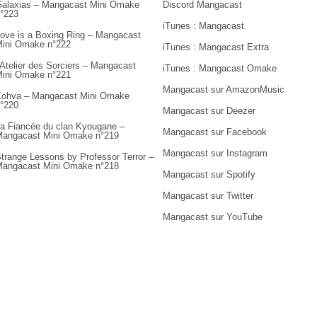
alaxias – Mangacast Mini Omake
Discord Mangacast
°223
iTunes : Mangacast
ove is a Boxing Ring – Mangacast
ini Omake n°222
iTunes : Mangacast Extra
’Atelier des Sorciers – Mangacast
iTunes : Mangacast Omake
ini Omake n°221
Mangacast sur AmazonMusic
ohva – Mangacast Mini Omake
°220
Mangacast sur Deezer
a Fiancée du clan Kyougane –
Mangacast sur Facebook
angacast Mini Omake n°219
Mangacast sur Instagram
trange Lessons by Professor Terror –
angacast Mini Omake n°218
Mangacast sur Spotify
Mangacast sur Twitter
Mangacast sur YouTube