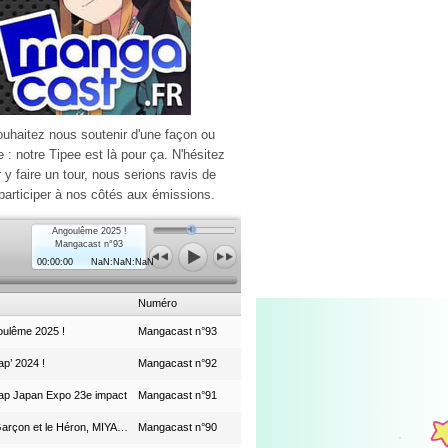
ouhaitez nous soutenir d'une façon ou
e : notre Tipee est là pour ça. N'hésitez
r y faire un tour, nous serions ravis de
participer à nos côtés aux émissions.
Angoulême 2025 !
Mangacast n°93
00:00:00
NaN:NaN:NaN
Numéro
ulême 2025 !
Mangacast n°93
p’ 2024 !
Mangacast n°92
ap Japan Expo 23e impact
Mangacast n°91
Le Garçon et le Héron, MIYAZAKI et le Studio Ghibli
Mangacast n°90