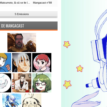
Leiji Matsumoto, là où se lie la boucle du temps
Mangacast n°88
5 Emissions
PE DE MANGACAST