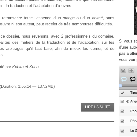
nt la traduction et l’adaptation d’œuvres.
 retranscrire toute l’essence d’un
manga
ou d’un
animé
, sans
l’œuvre ni son auteur, peut receler de très nombreuses difficultés.
 ce dossier, nous revenons, avec 2 professionnels du domaine,
Si vous s
éalités des métiers de la traduction et de l’adaptation, sur les
d'une autr
es arbitrages qu’il faut faire, afin de mieux les cerner, et de
pas à alle
ts.
vous voir 
nté par
Kobito
et
Kubo
.
(Duration: 1:56:14 — 107.2MB)
Titre
Ango
LIRE LA SUITE
Réca
Réc