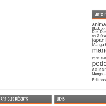
MOTS-C
anima
Blackjack
Doki Dok
Gléna
film
japan
Manga
man
Panini Ma
pod
seine
Manga
t
Édition
ARTICLES RÉCENTS
LIENS