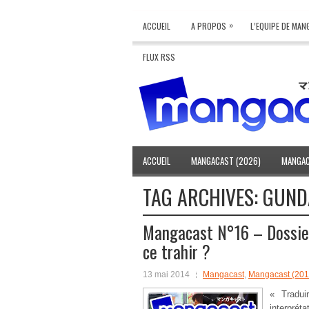
»
ACCUEIL
A PROPOS
L’EQUIPE DE MA
FLUX RSS
ACCUEIL
MANGACAST (2026)
MANGAC
TAG ARCHIVES:
GUND
Mangacast N°16 – Dossier 
ce trahir ?
13 mai 2014
Mangacast
,
Mangacast (201
« Tradui
interprét