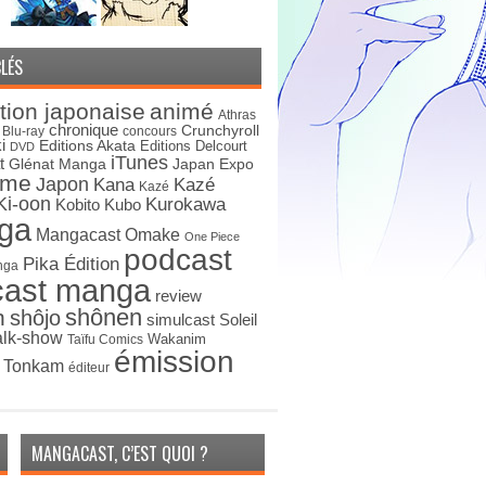
LÉS
tion japonaise
animé
Athras
chronique
Crunchyroll
Blu-ray
concours
i
Editions Akata
Editions Delcourt
DVD
iTunes
t
Japan Expo
Glénat Manga
ime
Japon
Kana
Kazé
Kazé
Ki-oon
Kurokawa
Kobito
Kubo
ga
Mangacast Omake
One Piece
podcast
Pika Édition
nga
cast manga
review
shônen
n
shôjo
simulcast
Soleil
alk-show
Wakanim
Taïfu Comics
émission
s Tonkam
éditeur
MANGACAST, C’EST QUOI ?