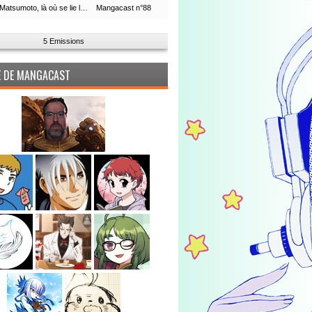
Leiji Matsumoto, là où se lie la boucle du temps
Mangacast n°88
5 Emissions
PE DE MANGACAST