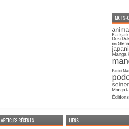
MOTS-C
anima
Blackjack
Doki Dok
Gléna
film
japan
Manga
man
Panini Ma
pod
seine
Manga
t
Édition
ARTICLES RÉCENTS
LIENS