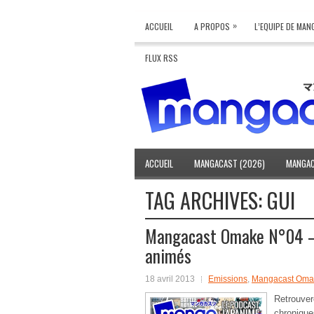
»
ACCUEIL
A PROPOS
L’EQUIPE DE MA
FLUX RSS
ACCUEIL
MANGACAST (2026)
MANGAC
TAG ARCHIVES:
GUI
Mangacast Omake N°04 – 
animés
18 avril 2013
Emissions
,
Mangacast Oma
Retrouver
chroniqu