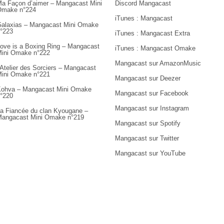
a Façon d’aimer – Mangacast Mini
Discord Mangacast
Omake n°224
iTunes : Mangacast
alaxias – Mangacast Mini Omake
°223
iTunes : Mangacast Extra
ove is a Boxing Ring – Mangacast
iTunes : Mangacast Omake
ini Omake n°222
Mangacast sur AmazonMusic
’Atelier des Sorciers – Mangacast
ini Omake n°221
Mangacast sur Deezer
ohva – Mangacast Mini Omake
Mangacast sur Facebook
°220
Mangacast sur Instagram
a Fiancée du clan Kyougane –
angacast Mini Omake n°219
Mangacast sur Spotify
Mangacast sur Twitter
Mangacast sur YouTube