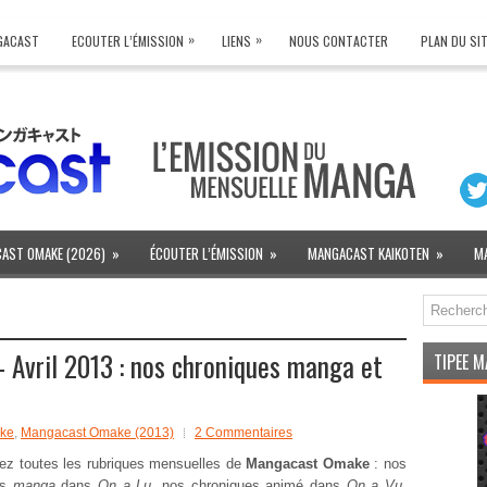
»
»
NGACAST
ECOUTER L’ÉMISSION
LIENS
NOUS CONTACTER
PLAN DU SI
AST OMAKE (2026)
»
ÉCOUTER L’ÉMISSION
»
MANGACAST KAIKOTEN
»
M
Avril 2013 : nos chroniques manga et
TIPEE 
ke
,
Mangacast Omake (2013)
2 Commentaires
ez toutes les rubriques mensuelles de
Mangacast Omake
: nos
es
manga
dans
On a Lu
, nos chroniques animé dans
On a Vu
,