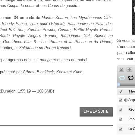
 nos
Coups de coeur
et nos
Coups de gueule
.
numéro 04 on parle de
Master Keaton, Les Mystérieuses Cités
, Bloody Prince, Zero pour l’Eternité, Harisugawa au Pays des
Steel Ball Run, Zombie Powder, Cesare, Battle Royale Perfect
 Battle Royale Angel’s Border, Bimbogami Ga!, Suisei no
Si vous s
a, One Piece Film 8 : Les Pirates et la Princesse du Désert,
d'une autr
rontier, et
Sakurasou no Pet na Kanojo
!
pas à alle
vous voir 
 partager nos conseils
manga
et animés du mois !
 présenté par
Athras
,
Blackjack
,
Kobito
et
Kubo
.
(Duration: 1:55:19 — 106.6MB)
Titre
Ango
Réca
LIRE LA SUITE
Réc