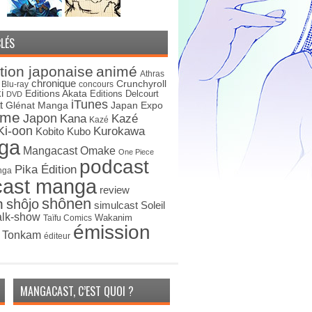
LÉS
tion japonaise
animé
Athras
chronique
Crunchyroll
Blu-ray
concours
i
Editions Akata
Editions Delcourt
DVD
iTunes
t
Japan Expo
Glénat Manga
ime
Japon
Kana
Kazé
Kazé
Ki-oon
Kurokawa
Kobito
Kubo
ga
Mangacast Omake
One Piece
podcast
Pika Édition
nga
cast manga
review
shônen
n
shôjo
simulcast
Soleil
alk-show
Wakanim
Taïfu Comics
émission
s Tonkam
éditeur
MANGACAST, C’EST QUOI ?