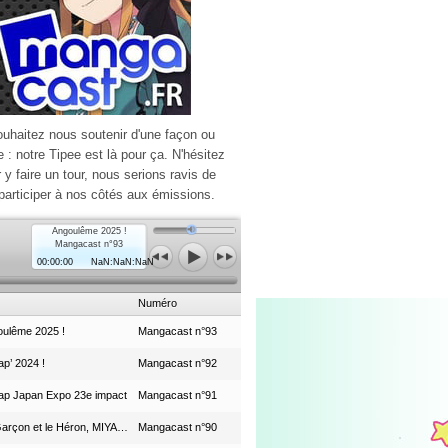
ouhaitez nous soutenir d'une façon ou
e : notre Tipee est là pour ça. N'hésitez
r y faire un tour, nous serions ravis de
participer à nos côtés aux émissions.
Angoulême 2025 !
Mangacast n°93
00:00:00
NaN:NaN:NaN
Numéro
ulême 2025 !
Mangacast n°93
p’ 2024 !
Mangacast n°92
ap Japan Expo 23e impact
Mangacast n°91
Le Garçon et le Héron, MIYAZAKI et le Studio Ghibli
Mangacast n°90