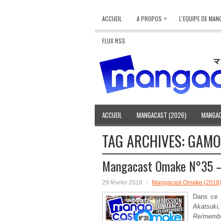
»
ACCUEIL
A PROPOS
L’EQUIPE DE MA
FLUX RSS
ACCUEIL
MANGACAST (2026)
MANGAC
TAG ARCHIVES:
GAMO
Mangacast Omake N°35 –
29 février 2016
Mangacast Omake (2016
Dans ce
Akatsuki
Re/member