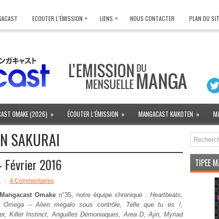
»
»
NGACAST
ECOUTER L’ÉMISSION
LIENS
NOUS CONTACTER
PLAN DU SI
AST OMAKE (2026)
»
ÉCOUTER L’ÉMISSION
»
MANGACAST KAIKOTEN
»
M
N SAKURAI
 Février 2016
TIPEE 
)
4 Commentaires
Mangacast Omake
n°35, notre équipe chronique :
Heartbeats,
, Omega – Alien mégalo sous contrôle, Telle que tu es !,
, Killer Instinct, Anguilles Démoniaques, Area D, Ajin, Myriad