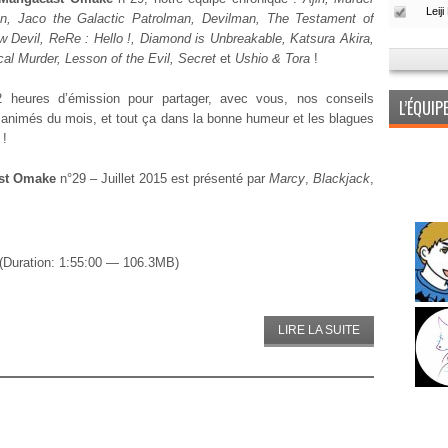
ion, Jaco the Galactic Patrolman, Devilman, The Testament of
w Devil, ReRe : Hello !, Diamond is Unbreakable, Katsura Akira,
l Murder, Lesson of the Evil, Secret
et
Ushio & Tora
!
2 heures d’émission pour partager, avec vous, nos conseils
L’ÉQUI
animés du mois, et tout ça dans la bonne humeur et les blagues
 !
st Omake
n°29 – Juillet 2015 est présenté par
Marcy
,
Blackjack
,
(Duration: 1:55:00 — 106.3MB)
LIRE LA SUITE