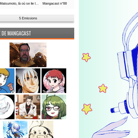
Leiji Matsumoto, là où se lie la boucle du temps
Mangacast n°88
5 Emissions
PE DE MANGACAST