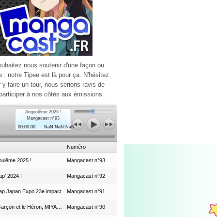
ouhaitez nous soutenir d'une façon ou
e : notre Tipee est là pour ça. N'hésitez
r y faire un tour, nous serions ravis de
participer à nos côtés aux émissions.
Angoulême 2025 !
Mangacast n°93
00:00:00
NaN:NaN:NaN
Numéro
ulême 2025 !
Mangacast n°93
p’ 2024 !
Mangacast n°92
ap Japan Expo 23e impact
Mangacast n°91
Le Garçon et le Héron, MIYAZAKI et le Studio Ghibli
Mangacast n°90