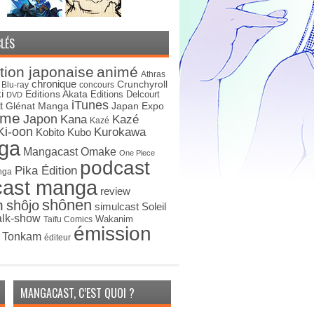
LÉS
tion japonaise
animé
Athras
chronique
Crunchyroll
Blu-ray
concours
i
Editions Akata
Editions Delcourt
DVD
iTunes
t
Japan Expo
Glénat Manga
ime
Japon
Kana
Kazé
Kazé
Ki-oon
Kurokawa
Kobito
Kubo
ga
Mangacast Omake
One Piece
podcast
Pika Édition
nga
cast manga
review
shônen
n
shôjo
simulcast
Soleil
alk-show
Wakanim
Taïfu Comics
émission
s Tonkam
éditeur
MANGACAST, C’EST QUOI ?