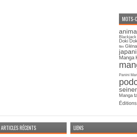
MOTS-C
anima
Blackjack
Doki Dok
Gléna
film
japan
Manga
man
Panini Ma
pod
seine
Manga
t
Édition
ARTICLES RÉCENTS
LIENS