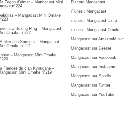
a Façon d’aimer – Mangacast Mini
Discord Mangacast
Omake n°224
iTunes : Mangacast
alaxias – Mangacast Mini Omake
°223
iTunes : Mangacast Extra
ove is a Boxing Ring – Mangacast
iTunes : Mangacast Omake
ini Omake n°222
Mangacast sur AmazonMusic
’Atelier des Sorciers – Mangacast
ini Omake n°221
Mangacast sur Deezer
ohva – Mangacast Mini Omake
Mangacast sur Facebook
°220
Mangacast sur Instagram
a Fiancée du clan Kyougane –
angacast Mini Omake n°219
Mangacast sur Spotify
Mangacast sur Twitter
Mangacast sur YouTube