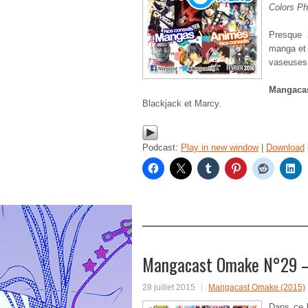
Colors P
Presque 
manga et 
vaseuses
Mangaca
Blackjack et Marcy.
Podcast:
Play in new window
|
Download
Mangacast Omake N°29 – 
28 juillet 2015
Mangacast Omake (2015)
Dans ce