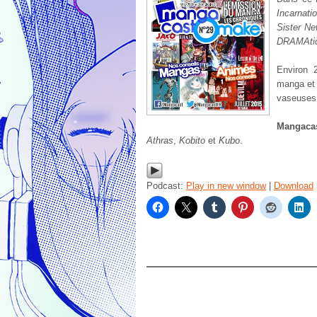
Incarnat
Sister Ne
DRAMAtica
Environ 
manga et 
vaseuses
Mangaca
Athras
,
Kobito
et
Kubo
.
Podcast:
Play in new window
|
Download