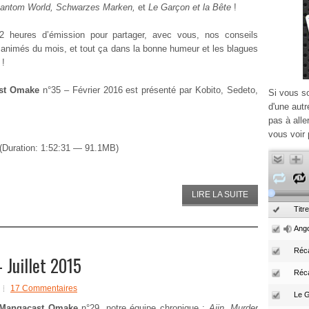
hantom World, Schwarzes Marken,
et
Le Garçon et la Bête
!
2 heures d’émission pour partager, avec vous, nos conseils
animés du mois, et tout ça dans la bonne humeur et les blagues
 !
st Omake
n°35 – Février 2016 est présenté par Kobito, Sedeto,
Si vous s
d'une autr
pas à alle
vous voir 
(Duration: 1:52:31 — 91.1MB)
LIRE LA SUITE
Titre
Ango
Réca
Juillet 2015
Réc
17 Commentaires
Mangacast Omake
n°29, notre équipe chronique :
Ajin, Murder