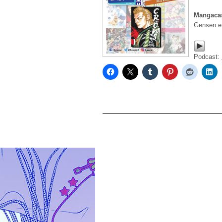
Mangacas
Gensen et
Podcast: