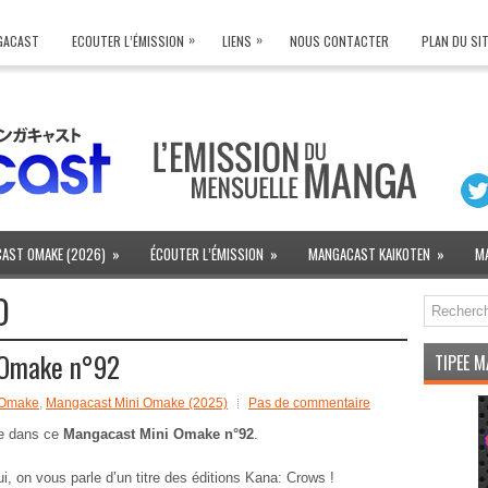
»
»
NGACAST
ECOUTER L’ÉMISSION
LIENS
NOUS CONTACTER
PLAN DU SI
AST OMAKE (2026)
»
ÉCOUTER L’ÉMISSION
»
MANGACAST KAIKOTEN
»
M
O
 Omake n°92
TIPEE 
 Omake
,
Mangacast Mini Omake (2025)
Pas de commentaire
e dans ce
Mangacast Mini Omake n°92
.
i, on vous parle d’un titre des éditions Kana: Crows !