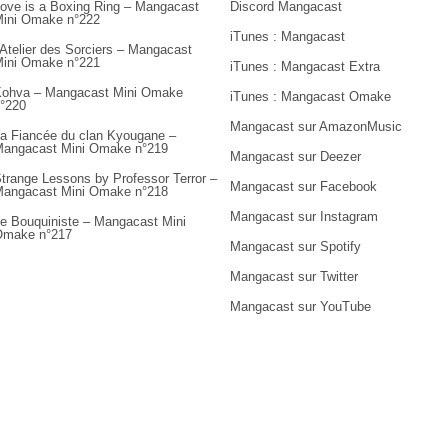
ove is a Boxing Ring – Mangacast
Discord Mangacast
ini Omake n°222
iTunes : Mangacast
’Atelier des Sorciers – Mangacast
ini Omake n°221
iTunes : Mangacast Extra
ohva – Mangacast Mini Omake
iTunes : Mangacast Omake
°220
Mangacast sur AmazonMusic
a Fiancée du clan Kyougane –
angacast Mini Omake n°219
Mangacast sur Deezer
trange Lessons by Professor Terror –
Mangacast sur Facebook
angacast Mini Omake n°218
Mangacast sur Instagram
e Bouquiniste – Mangacast Mini
Omake n°217
Mangacast sur Spotify
Mangacast sur Twitter
Mangacast sur YouTube