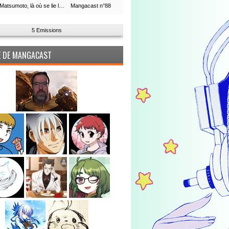
Leiji Matsumoto, là où se lie la boucle du temps
Mangacast n°88
5 Emissions
PE DE MANGACAST