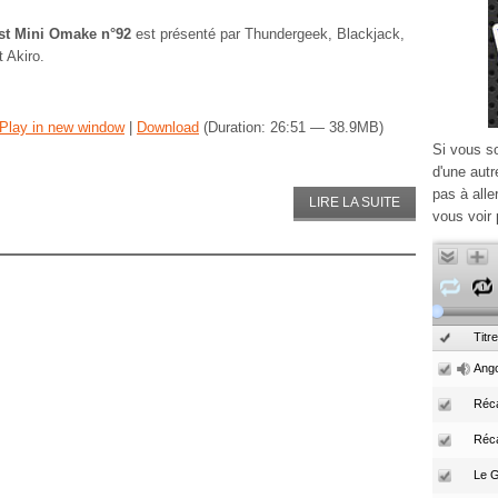
t Mini Omake n°92
est présenté par Thundergeek, Blackjack,
 Akiro.
Play in new window
|
Download
(Duration: 26:51 — 38.9MB)
Si vous s
d'une autr
pas à alle
LIRE LA SUITE
vous voir 
Titre
Ango
Réca
Réc