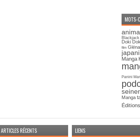
MOTS-C
anima
Blackjack
Doki Dok
Gléna
film
japan
Manga
man
Panini Ma
pod
seine
Manga
t
Édition
ARTICLES RÉCENTS
LIENS