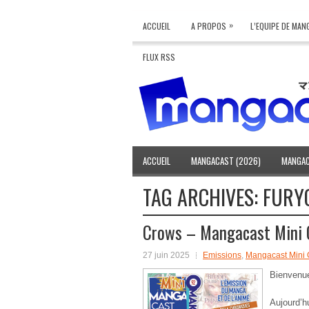
»
ACCUEIL
A PROPOS
L’EQUIPE DE MA
FLUX RSS
ACCUEIL
MANGACAST (2026)
MANGAC
TAG ARCHIVES:
FURY
Crows – Mangacast Mini
27 juin 2025
Emissions
,
Mangacast Mini
Bienvenu
Aujourd’hu