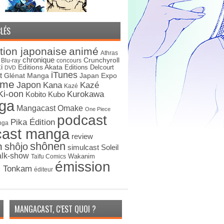
LÉS
tion japonaise
animé
Athras
chronique
Crunchyroll
Blu-ray
concours
i
Editions Akata
Editions Delcourt
DVD
iTunes
t
Japan Expo
Glénat Manga
ime
Japon
Kana
Kazé
Kazé
Ki-oon
Kurokawa
Kobito
Kubo
ga
Mangacast Omake
One Piece
podcast
Pika Édition
nga
cast manga
review
shônen
n
shôjo
simulcast
Soleil
alk-show
Wakanim
Taïfu Comics
émission
s Tonkam
éditeur
MANGACAST, C’EST QUOI ?