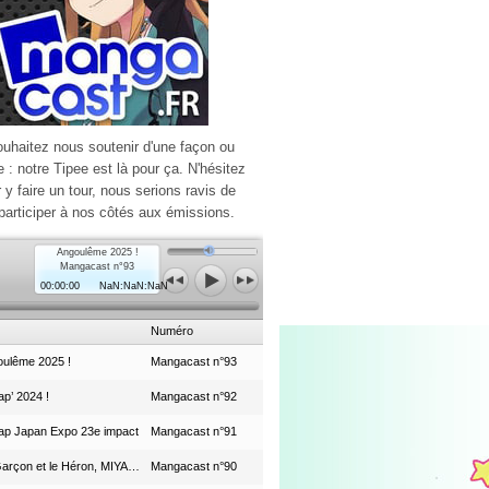
ouhaitez nous soutenir d'une façon ou
e : notre Tipee est là pour ça. N'hésitez
r y faire un tour, nous serions ravis de
participer à nos côtés aux émissions.
Angoulême 2025 !
Mangacast n°93
00:00:00
NaN:NaN:NaN
Numéro
ulême 2025 !
Mangacast n°93
p’ 2024 !
Mangacast n°92
ap Japan Expo 23e impact
Mangacast n°91
Le Garçon et le Héron, MIYAZAKI et le Studio Ghibli
Mangacast n°90