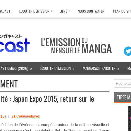
»
»
NGACAST
ECOUTER L’ÉMISSION
LIENS
NOUS CONTACTER
PLAN DU SI
AST OMAKE (2026)
»
ÉCOUTER L’ÉMISSION
»
MANGACAST KAIKOTEN
»
M
EMENT
é : Japan Expo 2015, retour sur le
TIPEE 
015)
21 Commentaires
édition de l’événement européen autour de la culture visuelle et
elle japonaise s’est tenu début juillet : le 16ème impact de
Japan