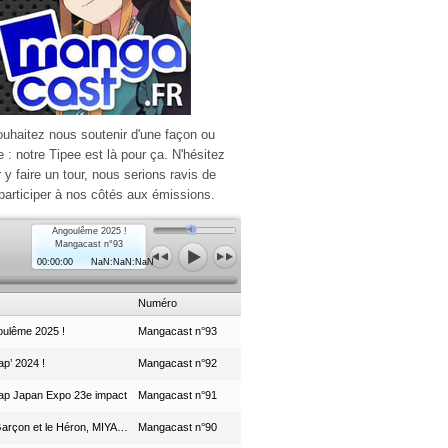
ouhaitez nous soutenir d'une façon ou
e : notre Tipee est là pour ça. N'hésitez
r y faire un tour, nous serions ravis de
participer à nos côtés aux émissions.
Angoulême 2025 !
Mangacast n°93
00:00:00
NaN:NaN:NaN
Numéro
ulême 2025 !
Mangacast n°93
p’ 2024 !
Mangacast n°92
ap Japan Expo 23e impact
Mangacast n°91
Le Garçon et le Héron, MIYAZAKI et le Studio Ghibli
Mangacast n°90