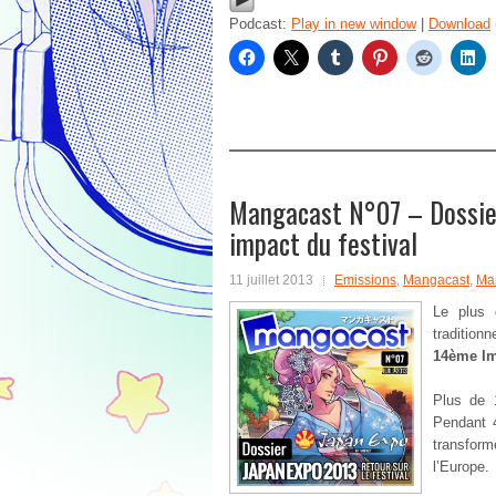
Podcast:
Play in new window
|
Download
Mangacast N°07 – Dossier 
impact du festival
11 juillet 2013
Emissions
,
Mangacast
,
Ma
Le plus 
tradition
14ème I
Plus de 
Pendant 4
transform
l’Europe.