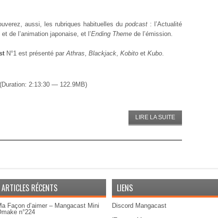
ouverez, aussi, les rubriques habituelles du
podcast
: l’Actualité
et de l’animation japonaise, et l’
Ending Theme
de l’émission.
st
N°1 est présenté par
Athras
,
Blackjack
,
Kobito
et
Kubo
.
(Duration: 2:13:30 — 122.9MB)
LIRE LA SUITE
ARTICLES RÉCENTS
LIENS
a Façon d’aimer – Mangacast Mini
Discord Mangacast
Omake n°224