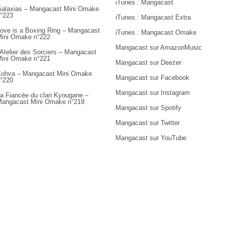
iTunes : Mangacast
alaxias – Mangacast Mini Omake
°223
iTunes : Mangacast Extra
ove is a Boxing Ring – Mangacast
iTunes : Mangacast Omake
ini Omake n°222
Mangacast sur AmazonMusic
’Atelier des Sorciers – Mangacast
ini Omake n°221
Mangacast sur Deezer
ohva – Mangacast Mini Omake
Mangacast sur Facebook
°220
Mangacast sur Instagram
a Fiancée du clan Kyougane –
angacast Mini Omake n°219
Mangacast sur Spotify
Mangacast sur Twitter
Mangacast sur YouTube