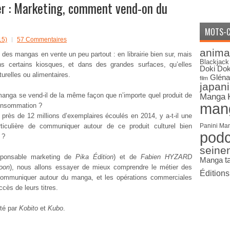
r : Marketing, comment vend-on du
MOTS-C
15)
57 Commentaires
anima
 des mangas en vente un peu partout : en librairie bien sur, mais
Blackjack
ns certains kiosques, et dans des grandes surfaces, qu’elles
Doki Dok
turelles ou alimentaires.
Gléna
film
japan
manga se vend-il de la même façon que n’importe quel produit de
Manga
man
onsommation ?
près de 12 millions d’exemplaires écoulés en 2014, y a-t-il une
rticulière de communiquer autour de ce produit culturel bien
Panini Ma
pod
 ?
seine
sponsable marketing de
Pika Édition
) et de
Fabien HYZARD
Manga
t
-oon
), nous allons essayer de mieux comprendre le métier des
Édition
communiquer autour du manga, et les opérations commerciales
ccès de leurs titres.
nté par
Kobito
et
Kubo
.