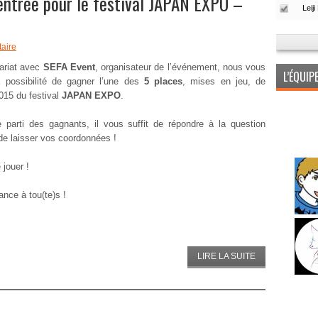
entrée pour le festival JAPAN EXPO –
aire
ariat avec
SEFA Event
, organisateur de l’événement, nous vous
L’ÉQUI
a possibilité de gagner l’une des
5 places
, mises en jeu, de
2015 du festival
JAPAN EXPO
.
e parti des gagnants, il vous suffit de répondre à la question
de laisser vos coordonnées !
 jouer !
nce à tou(te)s !
LIRE LA SUITE