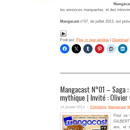
Mangaca
les annonces marquantes, et des interviews
Mangacast
n°07, de juillet 2013, est pré
Podcast:
Play in new window
|
Download
Mangacast N°01 – Saga : 
mythique | Invité : Olivie
14 janvier 2013
Emissions
,
Mangacast
,
M
Pour sa 
GILBERT
ans, et 