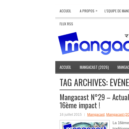
»
ACCUEIL
A PROPOS
L’EQUIPE DE MA
FLUX RSS
ACCUEIL
MANGACAST (2026)
MANGAC
TAG ARCHIVES:
ÉVÈN
Mangacast N°29 – Actualit
16ème impact !
16 juillet 2015
Mangacast
,
Mangacast (2
La 16ème 
traditionn