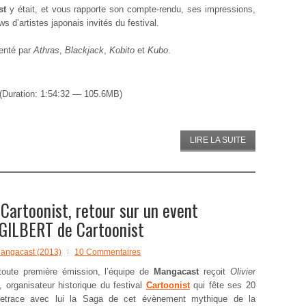
st
y était, et vous rapporte son compte-rendu, ses impressions,
 d’artistes japonais invités du festival.
senté par
Athras
,
Blackjack
,
Kobito
et
Kubo
.
(Duration: 1:54:32 — 105.6MB)
LIRE LA SUITE
Cartoonist, retour sur un event
r GILBERT de Cartoonist
angacast (2013)
10 Commentaires
toute première émission, l’équipe de
Mangacast
reçoit
Olivier
, organisateur historique du festival
Cartoonist
qui fête ses 20
retrace avec lui la Saga de cet évènement mythique de la