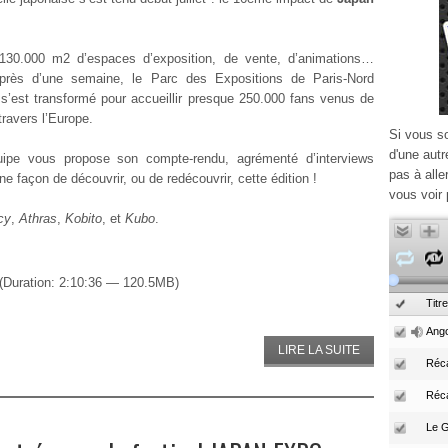
130.000 m2 d’espaces d’exposition, de vente, d’animations…
près d’une semaine, le Parc des Expositions de Paris-Nord
e s’est transformé pour accueillir presque 250.000 fans venus de
travers l’Europe.
Si vous s
d'une autr
uipe vous propose son compte-rendu, agrémenté d’interviews
pas à alle
nne façon de découvrir, ou de redécouvrir, cette édition !
vous voir 
cy
,
Athras
,
Kobito
, et
Kubo
.
(Duration: 2:10:36 — 120.5MB)
Titre
Ango
LIRE LA SUITE
Réca
Réc