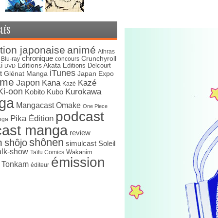
LÉS
tion japonaise
animé
Athras
chronique
Crunchyroll
Blu-ray
concours
i
Editions Akata
Editions Delcourt
DVD
iTunes
t
Japan Expo
Glénat Manga
ime
Japon
Kana
Kazé
Kazé
Ki-oon
Kurokawa
Kobito
Kubo
ga
Mangacast Omake
One Piece
podcast
Pika Édition
nga
cast manga
review
shônen
n
shôjo
simulcast
Soleil
alk-show
Wakanim
Taïfu Comics
émission
s Tonkam
éditeur