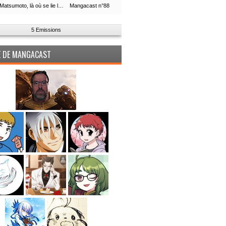
Leiji Matsumoto, là où se lie la boucle du temps
Mangacast n°88
5 Emissions
PE DE MANGACAST