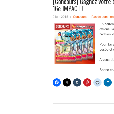
[Concours] Gagnez votre 
16e IMPACT !
9 juin 2015
Concours
Pas de comment
En parten
offrons l
l’édition 
Pour fair
posée et 
A vous de
Bonne cha