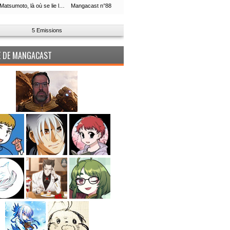
Leiji Matsumoto, là où se lie la boucle du temps
Mangacast n°88
5 Emissions
PE DE MANGACAST