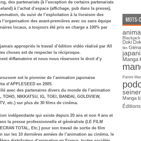
ng, des partenariats (à l’exception de certains partenariats
and) à l’achat d’espace (affichage, pub dans la presse),
ammation, du suivi de l’exploitation à la livraison des
MOTS-C
’à l’organisation des avant-premières avec ou sans équipe
naires locaux, a toujours été pris en charge a 100% par
anima
Blackjack
Doki Dok
mais appropriés le travail d’édition vidéo réalisé par All
Gléna
film
japan
des choses est de respecter la réciproque.
ment diffamatoire et nous nous réservons le droit d’y
Manga
man
Panini Ma
urozoom est le pionnier de l’animation japonaise
pod
ortie d’APPLESEED en 2005.
llé avec des partenaires divers du monde de l’animation
seine
, TOHO, NIKKATSU, IG, TOEI, BANDAI, GOLDVIEW,
Manga
t
etc.) sur plus de 30 films de cinéma.
Édition
ion indépendante qui existe depuis 20 ans et non 4 ans et
ans la presse professionnelle et généraliste (LE FILM
AN TOTAL, Etc.) pour son travail de sortie de film
an sur les 10 dernières années de l’animation au cinéma, le
ème distributeur d’animation en France, toutes sociétés