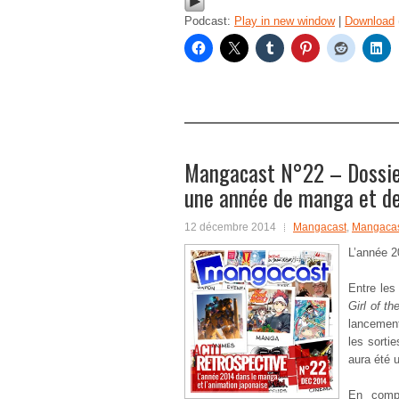
Podcast:
Play in new window
|
Download
Mangacast N°22 – Dossier 
une année de manga et d
12 décembre 2014
Mangacast
,
Mangacas
L’année 20
Entre les
Girl of t
lancement
les sort
aura été 
En comp