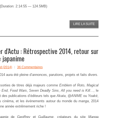
(Duration: 2:14:55 — 124.5MB)
LIRE LA SUITE
d’Actu : Rétrospective 2014, retour sur
e japanime
t (2014)
36 Commentaires
14 aura été pleine d’annonces, parutions, projets et faits divers.
 sorties de titres déjà majeurs comme
Emblem of Roto
,
Magical
he End
,
Food Wars
,
Seven Deadly Sins
,
All you need is Kill
…, le
 des publications d’éditeurs tels que
Akata
,
@ANIME
ou
Yoaké
,
ies cinéma, et les événements autour du monde du
manga
, 2014
une année extrêmement riche !
agnie de
Geoffrey
et
Guillaume
, créateurs du site
Manga