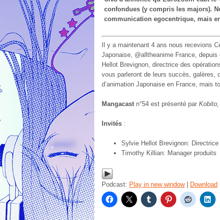
confondues (y compris les majors). N
communication egocentrique, mais en 
Il y a maintenant 4 ans nous recevions Cé
Japonaise, @alltheanime France, depuis q
Hellot Brevignon, directrice des opératio
vous parleront de leurs succès, galères,
d’animation Japonaise en France, mais to
Mangacast
n°54 est présenté par
Kobito
Invités
:
Sylvie Hellot Brevignon: Directrice
Timothy Killian: Manager produits
Podcast:
Play in new window
|
Download