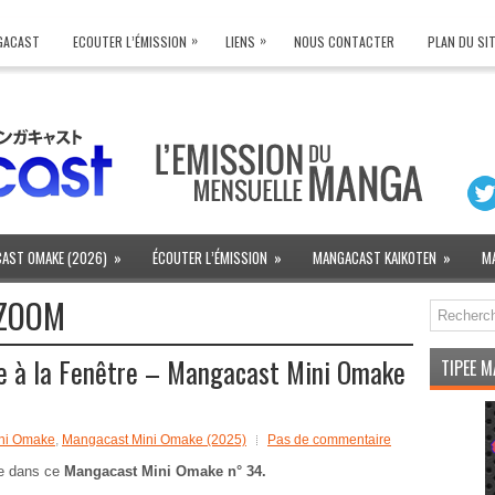
»
»
NGACAST
ECOUTER L’ÉMISSION
LIENS
NOUS CONTACTER
PLAN DU SI
AST OMAKE (2026)
»
ÉCOUTER L’ÉMISSION
»
MANGACAST KAIKOTEN
»
M
ZOOM
lle à la Fenêtre – Mangacast Mini Omake
TIPEE 
ni Omake
,
Mangacast Mini Omake (2025)
Pas de commentaire
e dans ce
Mangacast Mini Omake n° 34.