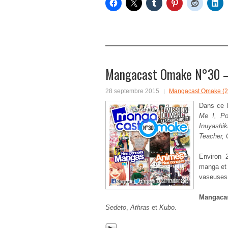
Mangacast Omake N°30 –
28 septembre 2015
Mangacast Omake (2
Dans ce
Me !, Po
Inuyashi
Teacher, 
Environ 
manga et 
vaseuses
Mangac
Sedeto
,
Athras
et
Kubo
.