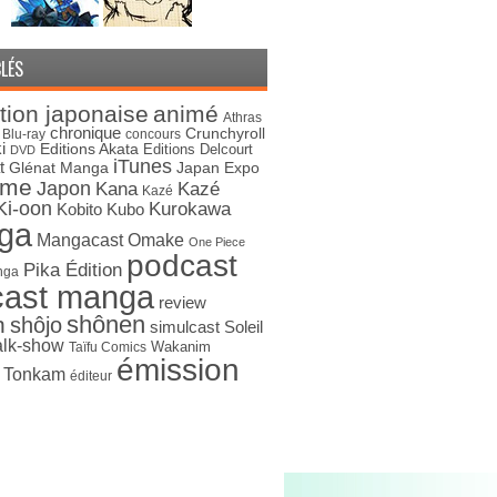
LÉS
tion japonaise
animé
Athras
chronique
Crunchyroll
Blu-ray
concours
i
Editions Akata
Editions Delcourt
DVD
iTunes
t
Japan Expo
Glénat Manga
ime
Japon
Kana
Kazé
Kazé
Ki-oon
Kurokawa
Kobito
Kubo
ga
Mangacast Omake
One Piece
podcast
Pika Édition
nga
cast manga
review
shônen
n
shôjo
simulcast
Soleil
alk-show
Wakanim
Taïfu Comics
émission
s Tonkam
éditeur