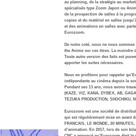
au planning, de la stratégie au marketi
spécialisés type Zoom Japon ou Animel
de la prospection de salles à la progr
copies et du matériel en salles jusqu
et des animations en salles avec parte
Eurozoom.
De notre coté, nous ne nous sommes ja
the Anime sur ces titres. La moindre 
Toute autre version des faits est pure
apporter les suites nécessaires.
Nous en profitons pour rappeler qu’E
indépendante au cinéma depuis la s
Pendant ses 13 ans, nous avons travai
(KAZE, VIZ, KANA, DYBEX, AB, GAGA
TEZUKA PRODUCTION, SHOCHIKU, NTV, 
Eurozoom est une société de distribut
qui est régulièrement mise en avant d
FRANCAIS, LE MONDE, 20 MINUTES, ECR
d’animation. En 2017, lors de son bil
CNC a annoncé qu’Eurozoom était le 4