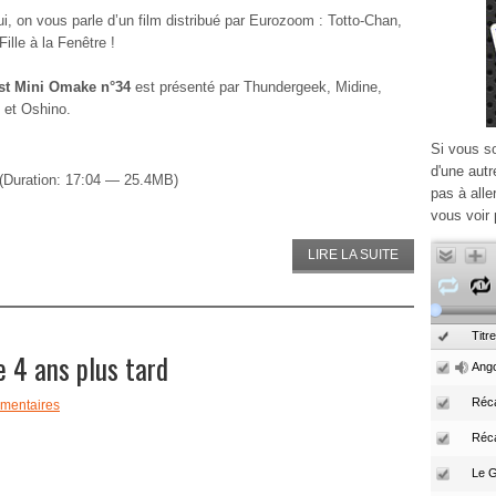
ui, on vous parle d’un film distribué par Eurozoom : Totto-Chan,
Fille à la Fenêtre !
t Mini Omake n°34
est présenté par Thundergeek, Midine,
 et Oshino.
Si vous s
d'une autr
(Duration: 17:04 — 25.4MB)
pas à alle
vous voir 
LIRE LA SUITE
Titre
4 ans plus tard
Ango
Réca
mentaires
Réc