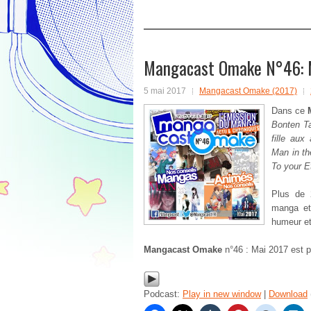
Mangacast Omake N°46: 
5 mai 2017
Mangacast Omake (2017)
Dans ce
Bonten Ta
fille aux
Man in th
To your Et
Plus de 
manga et
humeur et
Mangacast Omake
n°46 : Mai 2017 est 
Podcast:
Play in new window
|
Download