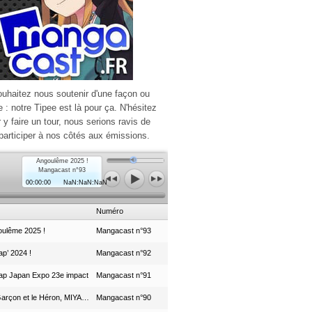
ouhaitez nous soutenir d'une façon ou
e : notre Tipee est là pour ça. N'hésitez
r y faire un tour, nous serions ravis de
participer à nos côtés aux émissions.
Angoulême 2025 !
Mangacast n°93
00:00:00
NaN:NaN:NaN
Numéro
ulême 2025 !
Mangacast n°93
p’ 2024 !
Mangacast n°92
ap Japan Expo 23e impact
Mangacast n°91
Le Garçon et le Héron, MIYAZAKI et le Studio Ghibli
Mangacast n°90