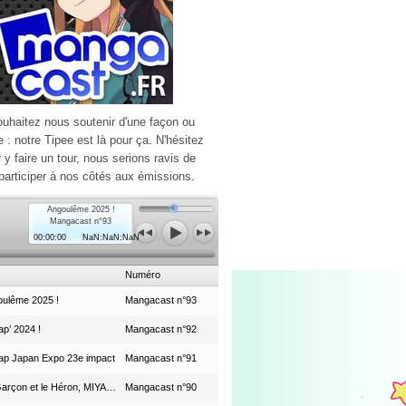
ouhaitez nous soutenir d'une façon ou
e : notre Tipee est là pour ça. N'hésitez
r y faire un tour, nous serions ravis de
participer à nos côtés aux émissions.
Angoulême 2025 !
Mangacast n°93
00:00:00
NaN:NaN:NaN
Numéro
ulême 2025 !
Mangacast n°93
p’ 2024 !
Mangacast n°92
ap Japan Expo 23e impact
Mangacast n°91
Le Garçon et le Héron, MIYAZAKI et le Studio Ghibli
Mangacast n°90