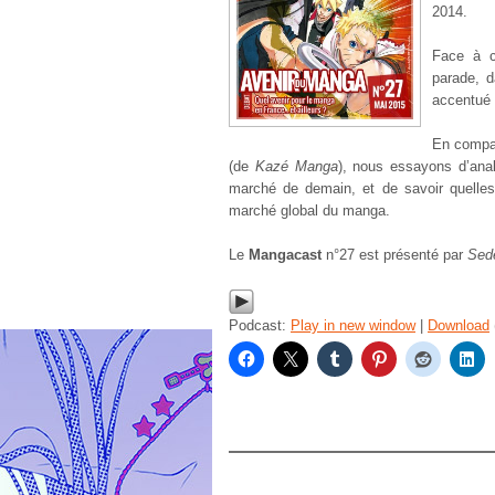
2014.
Face à c
parade, d
accentué 
En compa
(de
Kazé Manga
), nous essayons d’anal
marché de demain, et de savoir quelles 
marché global du manga.
Le
Mangacast
n°27 est présenté par
Sed
Podcast:
Play in new window
|
Download