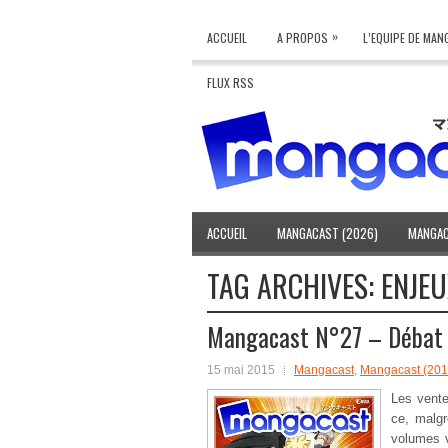
»
ACCUEIL
A PROPOS
L’EQUIPE DE MA
FLUX RSS
ACCUEIL
MANGACAST (2026)
MANGAC
TAG ARCHIVES:
ENJEU
Mangacast N°27 – Débat :
15 mai 2015
Mangacast
,
Mangacast (201
Les vente
ce, malgr
volumes 