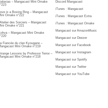
alaxias – Mangacast Mini Omake
Discord Mangacast
°223
iTunes : Mangacast
ove is a Boxing Ring – Mangacast
ini Omake n°222
iTunes : Mangacast Extra
’Atelier des Sorciers – Mangacast
iTunes : Mangacast Omake
ini Omake n°221
Mangacast sur AmazonMusic
ohva – Mangacast Mini Omake
°220
Mangacast sur Deezer
a Fiancée du clan Kyougane –
Mangacast sur Facebook
angacast Mini Omake n°219
Mangacast sur Instagram
trange Lessons by Professor Terror –
angacast Mini Omake n°218
Mangacast sur Spotify
Mangacast sur Twitter
Mangacast sur YouTube