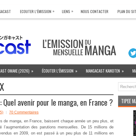
»
»
NGACAST
ECOUTER L’ÉMISSION
LIENS
NOUS CONTACTER
PLAN DU SI
AST OMAKE (2026)
»
ÉCOUTER L’ÉMISSION
»
MANGACAST KAIKOTEN
»
M
X
 Quel avenir pour le manga, en France ?
TIPEE 
5)
70 Commentaires
s de manga, en France, baissent chaque année un peu plus, et
é l’augmentation des parutions mensuelles. De 15 millions de
vendus en 2009, on est passé à un peu plus de 11 millions en