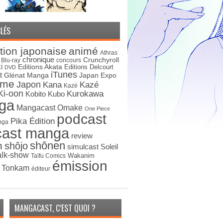
LÉS
tion japonaise
animé
Athras
chronique
Crunchyroll
Blu-ray
concours
i
Editions Akata
Editions Delcourt
DVD
iTunes
t
Japan Expo
Glénat Manga
ime
Japon
Kana
Kazé
Kazé
Ki-oon
Kurokawa
Kobito
Kubo
ga
Mangacast Omake
One Piece
podcast
Pika Édition
nga
cast manga
review
shônen
n
shôjo
simulcast
Soleil
alk-show
Wakanim
Taïfu Comics
émission
s Tonkam
éditeur
MANGACAST, C’EST QUOI ?