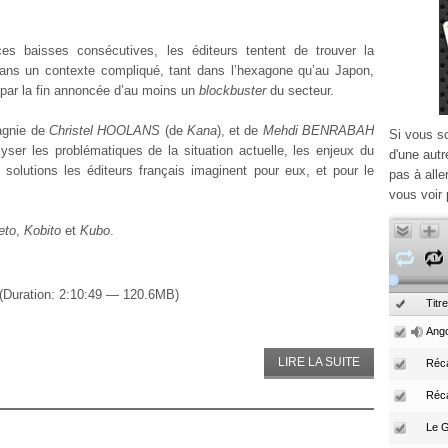
es baisses consécutives, les éditeurs tentent de trouver la
ans un contexte compliqué, tant dans l’hexagone qu’au Japon,
par la fin annoncée d’au moins un
blockbuster
du secteur.
gnie de
Christel HOOLANS
(de
Kana
), et de
Mehdi BENRABAH
Si vous s
yser les problématiques de la situation actuelle, les enjeux du
d'une autr
solutions les éditeurs français imaginent pour eux, et pour le
pas à alle
vous voir 
eto
,
Kobito
et
Kubo
.
(Duration: 2:10:49 — 120.6MB)
Titre
Ango
LIRE LA SUITE
Réca
Réc