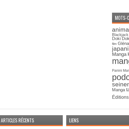
MOTS-C
anima
Blackjack
Doki Dok
Gléna
film
japan
Manga
man
Panini Ma
pod
seine
Manga
t
Édition
ARTICLES RÉCENTS
LIENS