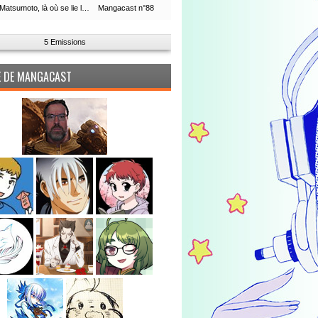
Leiji Matsumoto, là où se lie la boucle du temps
Mangacast n°88
5 Emissions
PE DE MANGACAST