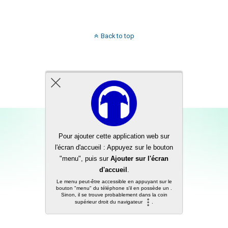
Back to top