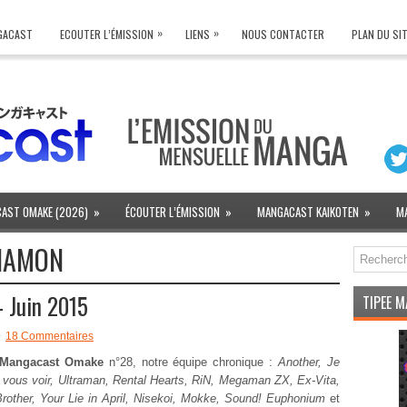
»
»
NGACAST
ECOUTER L’ÉMISSION
LIENS
NOUS CONTACTER
PLAN DU SI
AST OMAKE (2026)
»
ÉCOUTER L’ÉMISSION
»
MANGACAST KAIKOTEN
»
M
NAMON
 Juin 2015
TIPEE 
18 Commentaires
Mangacast Omake
n°28, notre équipe chronique :
Another, Je
i vous voir, Ultraman, Rental Hearts, RiN, Megaman ZX, Ex-Vita,
Brother, Your Lie in April, Nisekoi, Mokke, Sound! Euphonium
et