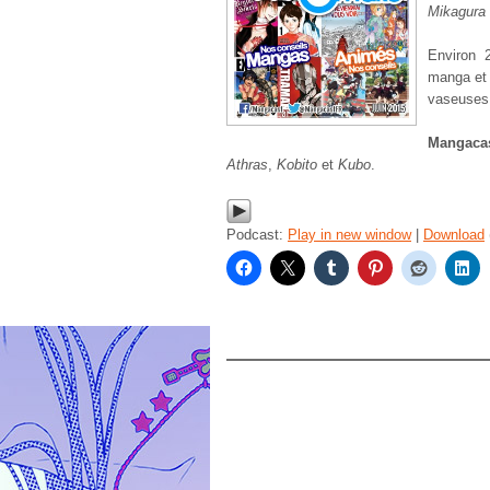
Mikagura 
Environ 
manga et 
vaseuses
Mangac
Athras
,
Kobito
et
Kubo
.
Podcast:
Play in new window
|
Download