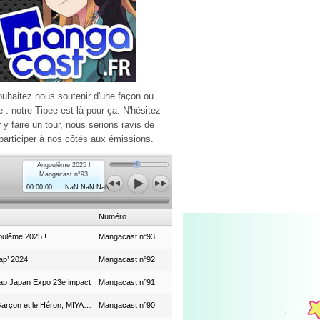
ouhaitez nous soutenir d'une façon ou
e : notre Tipee est là pour ça. N'hésitez
r y faire un tour, nous serions ravis de
participer à nos côtés aux émissions.
Angoulême 2025 !
Mangacast n°93
00:00:00
NaN:NaN:NaN
Numéro
ulême 2025 !
Mangacast n°93
p’ 2024 !
Mangacast n°92
ap Japan Expo 23e impact
Mangacast n°91
Le Garçon et le Héron, MIYAZAKI et le Studio Ghibli
Mangacast n°90