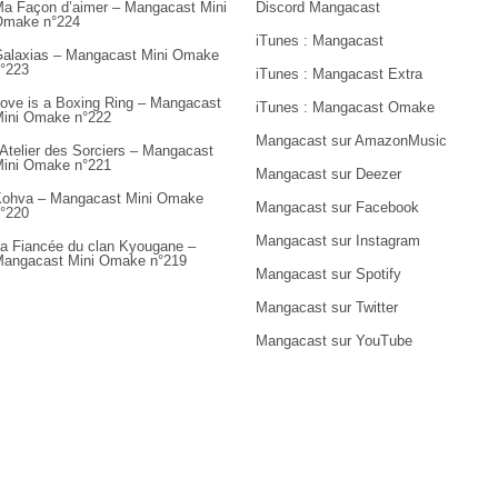
a Façon d’aimer – Mangacast Mini
Discord Mangacast
Omake n°224
iTunes : Mangacast
alaxias – Mangacast Mini Omake
°223
iTunes : Mangacast Extra
ove is a Boxing Ring – Mangacast
iTunes : Mangacast Omake
ini Omake n°222
Mangacast sur AmazonMusic
’Atelier des Sorciers – Mangacast
ini Omake n°221
Mangacast sur Deezer
ohva – Mangacast Mini Omake
Mangacast sur Facebook
°220
Mangacast sur Instagram
a Fiancée du clan Kyougane –
angacast Mini Omake n°219
Mangacast sur Spotify
Mangacast sur Twitter
Mangacast sur YouTube