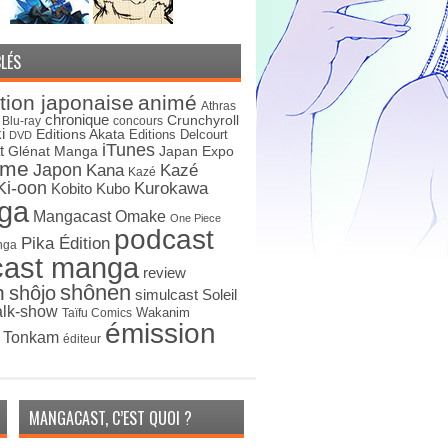
LÉS
tion japonaise
animé
Athras
chronique
Crunchyroll
Blu-ray
concours
i
Editions Akata
Editions Delcourt
DVD
iTunes
t
Japan Expo
Glénat Manga
ime
Japon
Kana
Kazé
Kazé
Ki-oon
Kurokawa
Kobito
Kubo
ga
Mangacast Omake
One Piece
podcast
Pika Édition
nga
cast manga
review
shônen
n
shôjo
simulcast
Soleil
alk-show
Wakanim
Taïfu Comics
émission
s Tonkam
éditeur
MANGACAST, C’EST QUOI ?