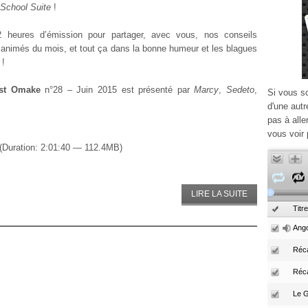
School Suite
!
2 heures d’émission pour partager, avec vous, nos conseils
animés du mois, et tout ça dans la bonne humeur et les blagues
 !
ast Omake
n°28 – Juin 2015 est présenté par
Marcy
,
Sedeto
,
Si vous s
d'une autr
pas à alle
vous voir 
(Duration: 2:01:40 — 112.4MB)
LIRE LA SUITE
Titre
Ango
Réca
Réc