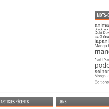
MOTS-C
anima
Blackjack
Doki Dok
Gléna
film
japan
Manga
man
Panini Ma
pod
seine
Manga
t
Édition
ARTICLES RÉCENTS
LIENS