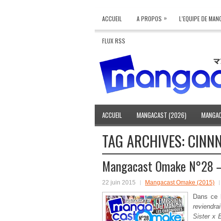
»
ACCUEIL
A PROPOS
L’EQUIPE DE MA
FLUX RSS
ACCUEIL
MANGACAST (2026)
MANGAC
TAG ARCHIVES:
CINN
Mangacast Omake N°28 –
22 juin 2015
Mangacast Omake (2015)
Dans ce
reviendra
Sister x 