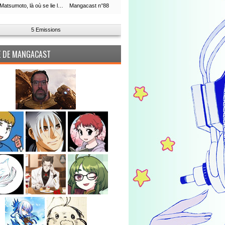
Leiji Matsumoto, là où se lie la boucle du temps
Mangacast n°88
5 Emissions
PE DE MANGACAST