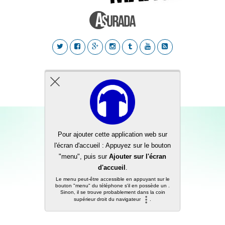
Back to top