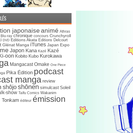
LÉS
tion japonaise
animé
Athras
chronique
Crunchyroll
Blu-ray
concours
i
Editions Akata
Editions Delcourt
DVD
iTunes
t
Japan Expo
Glénat Manga
ime
Japon
Kana
Kazé
Kazé
Ki-oon
Kurokawa
Kobito
Kubo
ga
Mangacast Omake
One Piece
podcast
Pika Édition
nga
cast manga
review
shônen
n
shôjo
simulcast
Soleil
alk-show
Wakanim
Taïfu Comics
émission
s Tonkam
éditeur