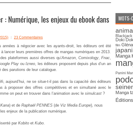
 : Numérique, les enjeux du ebook dans
MOTS-C
anima
Blackjack
2015)
23 Commentaires
Doki Dok
Gléna
film
 années à négocier avec les ayants-droit, les éditeurs ont été
japan
à lancer leurs premières offres de mangas numériques en 2013.
Manga
 des plateformes aussi diverses qu’
Amazon
,
Comixology
,
Fnac
,
man
oogle Play
ou
Izneo
, les éditeurs proposent depuis plus d’un an
é des parutions de leur catalogue.
Panini Ma
pod
fi, aujourd’hui, ne se situe-t-il pas dans la capacité des éditeurs
seine
s à proposer des offres compétitives et en simultané avec le
Manga
t
mme on peut en trouver dans l’animation avec le
simulcast
?
Édition
e
Kana
) et de
Raphaël PENNES
(de
Viz Media Europe
), nous
 les enjeux de la publication numérique.
résenté par
Kobito
et
Kubo
.