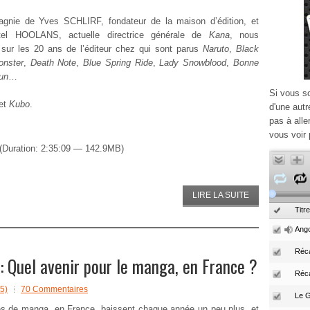
gnie de Yves SCHLIRF, fondateur de la maison d’édition, et
tel HOOLANS, actuelle directrice générale de
Kana
, nous
sur les 20 ans de l’éditeur chez qui sont parus
Naruto
,
Black
onster
,
Death Note
,
Blue Spring Ride
,
Lady Snowblood
,
Bonne
un
…
Si vous s
et
Kubo
.
d'une autr
pas à alle
vous voir 
(Duration: 2:35:09 — 142.9MB)
LIRE LA SUITE
Titre
Ango
Réca
 Quel avenir pour le manga, en France ?
Réc
5)
70 Commentaires
s de manga, en France, baissent chaque année un peu plus, et