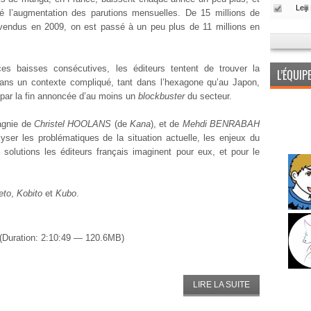
é l’augmentation des parutions mensuelles. De 15 millions de
vendus en 2009, on est passé à un peu plus de 11 millions en
es baisses consécutives, les éditeurs tentent de trouver la
L’ÉQUI
ans un contexte compliqué, tant dans l’hexagone qu’au Japon,
par la fin annoncée d’au moins un
blockbuster
du secteur.
gnie de
Christel HOOLANS
(de
Kana
), et de
Mehdi BENRABAH
yser les problématiques de la situation actuelle, les enjeux du
solutions les éditeurs français imaginent pour eux, et pour le
eto
,
Kobito
et
Kubo
.
(Duration: 2:10:49 — 120.6MB)
LIRE LA SUITE