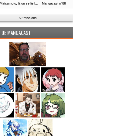
Leiji Matsumoto, là où se lie la boucle du temps
Mangacast n°88
5 Emissions
PE DE MANGACAST