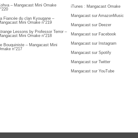
ohva – Mangacast Mini Omake
iTunes : Mangacast Omake
°220
Mangacast sur AmazonMusic
a Fiancée du clan Kyougane –
angacast Mini Omake n°219
Mangacast sur Deezer
trange Lessons by Professor Terror –
Mangacast sur Facebook
angacast Mini Omake n°218
Mangacast sur Instagram
e Bouquiniste – Mangacast Mini
Omake n°217
Mangacast sur Spotify
Mangacast sur Twitter
Mangacast sur YouTube