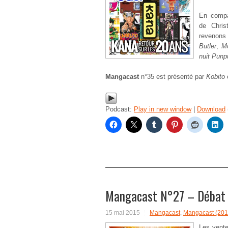
En compa
de Chris
revenons 
Butler
,
M
nuit Punp
Mangacast
n°35 est présenté par
Kobito
Podcast:
Play in new window
|
Download
Mangacast N°27 – Débat :
15 mai 2015
Mangacast
,
Mangacast (201
Les vente