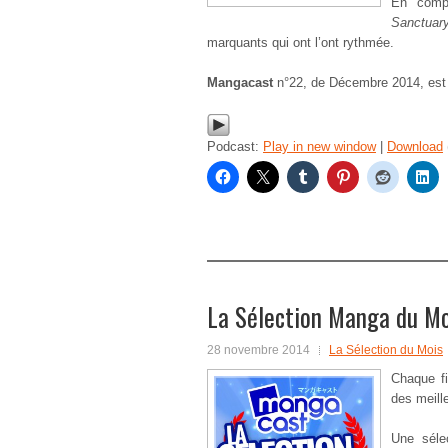
En comp
Sanctuar
marquants qui ont l’ont rythmée.
Mangacast
n°22, de Décembre 2014, est
Podcast:
Play in new window
|
Download
La Sélection Manga du M
28 novembre 2014
La Sélection du Mois
Chaque f
des meill
Une séle