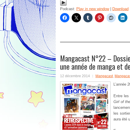
Podcast:
Play in new window
|
Download
Mangacast N°22 – Dossier 
une année de manga et d
12 décembre 2014
Mangacast
,
Mangacas
L’année 20
Entre les
Girl of t
lancement
les sort
aura été 