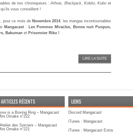
nables de nos chroniqueurs :
Athras
,
Blackjack
,
Kobito
,
Kubo
et
t qu’ils vous conseillent !
z, pour ce mois de
Novembre 2014
, les mangas incontournables
de
Mangacast
:
Les Pommes Miracles, Bonne nuit Punpun,
rs, Bakuman
et
Prisonnier Riku !
LIRE LA SUITE
ARTICLES RÉCENTS
LIENS
ove is a Boxing Ring – Mangacast
Discord Mangacast
ini Omake n°222
iTunes : Mangacast
’Atelier des Sorciers – Mangacast
ini Omake n°221
iTunes : Mangacast Extra