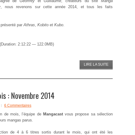
agnie de
Geoffrey
et
Guillaume
, créateurs du site
Manga
y
, nous revenons sur cette année 2014, et tous les faits
 présenté par
Athras
,
Kobito
et
Kubo
.
(Duration: 2:12:22 — 122.0MB)
LIRE LA SUITE
ois : Novembre 2014
6 Commentaires
in de mois, l’équipe de
Mangacast
vous propose sa sélection
eurs mangas parus.
ction de 4 à 6 titres sortis durant le mois, qui ont été les