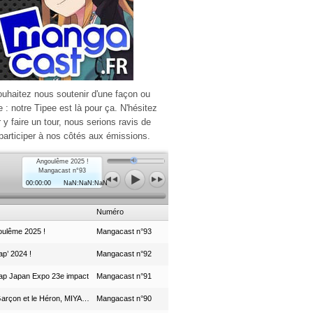
ouhaitez nous soutenir d'une façon ou
e : notre Tipee est là pour ça. N'hésitez
r y faire un tour, nous serions ravis de
participer à nos côtés aux émissions.
Angoulême 2025 !
Mangacast n°93
00:00:00
NaN:NaN:NaN
Numéro
ulême 2025 !
Mangacast n°93
p’ 2024 !
Mangacast n°92
ap Japan Expo 23e impact
Mangacast n°91
Le Garçon et le Héron, MIYAZAKI et le Studio Ghibli
Mangacast n°90