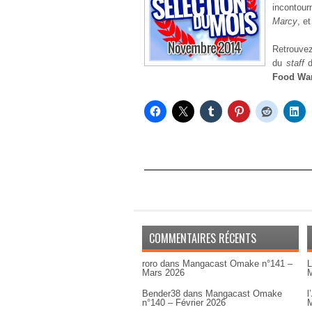
incontour
Marcy
, e
Retrouve
du
staff
Food Wa
COMMENTAIRES RÉCENTS
roro
dans
Mangacast Omake n°141 –
L
Mars 2026
M
Bender38
dans
Mangacast Omake
l
n°140 – Février 2026
M