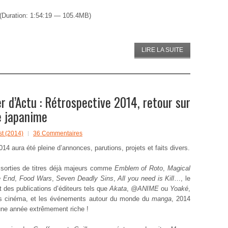
(Duration: 1:54:19 — 105.4MB)
LIRE LA SUITE
d’Actu : Rétrospective 2014, retour sur
e japanime
t (2014)
36 Commentaires
14 aura été pleine d’annonces, parutions, projets et faits divers.
 sorties de titres déjà majeurs comme
Emblem of Roto
,
Magical
he End
,
Food Wars
,
Seven Deadly Sins
,
All you need is Kill
…, le
 des publications d’éditeurs tels que
Akata
,
@ANIME
ou
Yoaké
,
ies cinéma, et les événements autour du monde du
manga
, 2014
une année extrêmement riche !