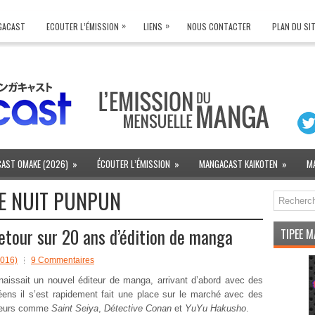
»
»
NGACAST
ECOUTER L’ÉMISSION
LIENS
NOUS CONTACTER
PLAN DU SI
AST OMAKE (2026)
»
ÉCOUTER L’ÉMISSION
»
MANGACAST KAIKOTEN
»
M
E NUIT PUNPUN
etour sur 20 ans d’édition de manga
TIPEE 
2016)
9 Commentaires
aissait un nouvel éditeur de manga, arrivant d’abord avec des
réens il s’est rapidement fait une place sur le marché avec des
ajeurs comme
Saint Seiya
,
Détective Conan
et
YuYu Hakusho
.