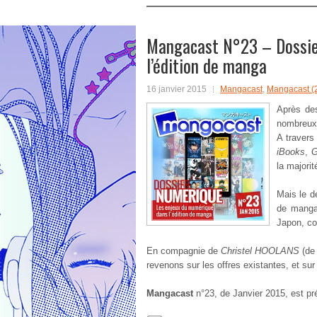
Mangacast N°23 – Dossier
l’édition de manga
16 janvier 2015
Mangacast
,
Mangacast (
Après des
nombreux 
A travers
iBooks
,
G
la majorit
Mais le dé
de manga
Japon, co
En compagnie de
Christel HOOLANS
(d
revenons sur les offres existantes, et sur
Mangacast
n°23, de Janvier 2015, est p