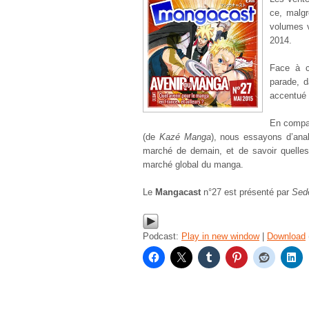
ce, malgr
volumes 
2014.
Face à c
parade, d
accentué 
En compa
(de
Kazé Manga
), nous essayons d’anal
marché de demain, et de savoir quelles 
marché global du manga.
Le
Mangacast
n°27 est présenté par
Sed
Podcast:
Play in new window
|
Download