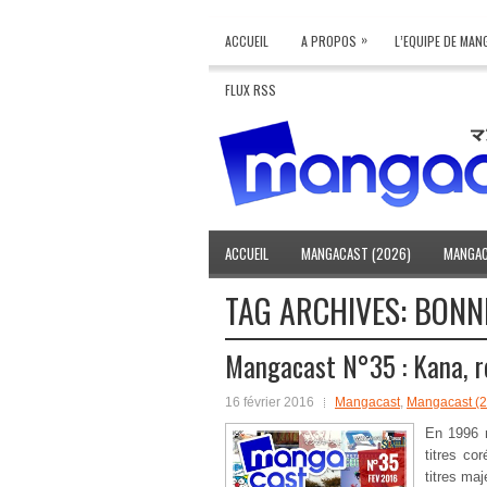
»
ACCUEIL
A PROPOS
L’EQUIPE DE MA
FLUX RSS
ACCUEIL
MANGACAST (2026)
MANGAC
TAG ARCHIVES:
BONN
Mangacast N°35 : Kana, r
16 février 2016
Mangacast
,
Mangacast (
En 1996 n
titres co
titres m