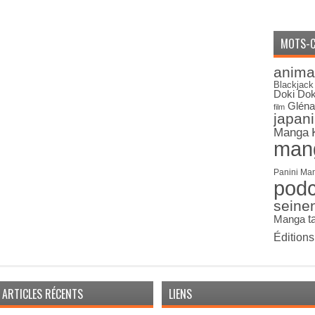
MOTS-C
anima
Blackjack
Doki Dok
Gléna
film
japan
Manga
man
Panini Ma
pod
seine
Manga
t
Édition
ARTICLES RÉCENTS
LIENS