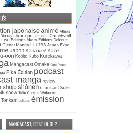
LÉS
tion japonaise
animé
Athras
chronique
Crunchyroll
Blu-ray
concours
i
Editions Akata
Editions Delcourt
DVD
iTunes
t
Japan Expo
Glénat Manga
ime
Japon
Kana
Kazé
Kazé
Ki-oon
Kurokawa
Kobito
Kubo
ga
Mangacast Omake
One Piece
podcast
Pika Édition
nga
cast manga
review
shônen
n
shôjo
simulcast
Soleil
alk-show
Wakanim
Taïfu Comics
émission
s Tonkam
éditeur
MANGACAST, C’EST QUOI ?