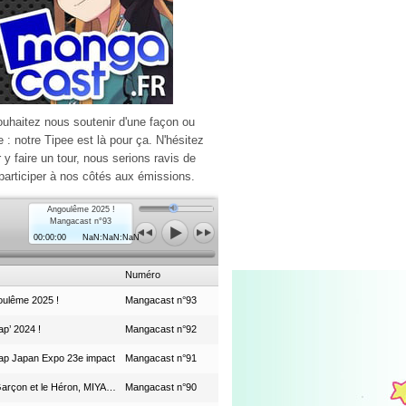
ouhaitez nous soutenir d'une façon ou
e : notre Tipee est là pour ça. N'hésitez
r y faire un tour, nous serions ravis de
participer à nos côtés aux émissions.
Angoulême 2025 !
Mangacast n°93
00:00:00
NaN:NaN:NaN
Numéro
ulême 2025 !
Mangacast n°93
p’ 2024 !
Mangacast n°92
ap Japan Expo 23e impact
Mangacast n°91
Le Garçon et le Héron, MIYAZAKI et le Studio Ghibli
Mangacast n°90