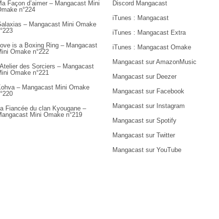
a Façon d’aimer – Mangacast Mini
Discord Mangacast
Omake n°224
iTunes : Mangacast
alaxias – Mangacast Mini Omake
°223
iTunes : Mangacast Extra
ove is a Boxing Ring – Mangacast
iTunes : Mangacast Omake
ini Omake n°222
Mangacast sur AmazonMusic
’Atelier des Sorciers – Mangacast
ini Omake n°221
Mangacast sur Deezer
ohva – Mangacast Mini Omake
Mangacast sur Facebook
°220
Mangacast sur Instagram
a Fiancée du clan Kyougane –
angacast Mini Omake n°219
Mangacast sur Spotify
Mangacast sur Twitter
Mangacast sur YouTube