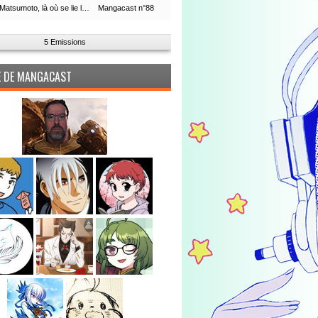
Leiji Matsumoto, là où se lie la boucle du temps
Mangacast n°88
5 Emissions
PE DE MANGACAST