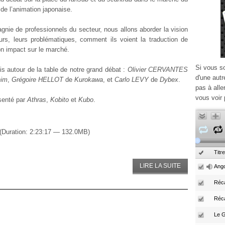
de l’animation japonaise.
nie de professionnels du secteur, nous allons aborder la vision
urs, leurs problématiques, comment ils voient la traduction de
on impact sur le marché.
Si vous s
is autour de la table de notre grand débat :
Olivier CERVANTES
d'une autr
im
,
Grégoire HELLOT
de
Kurokawa
, et
Carlo LEVY
de
Dybex
.
pas à alle
vous voir 
senté par
Athras
,
Kobito
et
Kubo
.
(Duration: 2:23:17 — 132.0MB)
Titre
LIRE LA SUITE
Ango
Réca
Réc