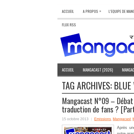
»
ACCUEIL
A PROPOS
L’EQUIPE DE MA
FLUX RSS
ACCUEIL
MANGACAST (2026)
MANGAC
TAG ARCHIVES:
BLUE
Mangacast N°09 – Débat :
traduction de fans ? [Part
15 octobre 2013
Emissions
,
Mangacast
,
Après un
notre gra