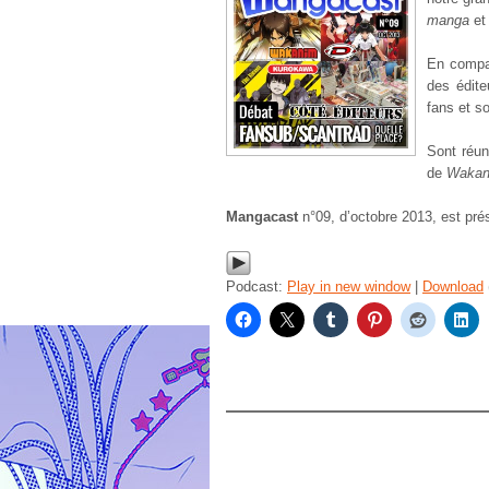
manga
et 
En compag
des édite
fans et s
Sont réun
de
Wakan
Mangacast
n°09, d’octobre 2013, est pré
Podcast:
Play in new window
|
Download