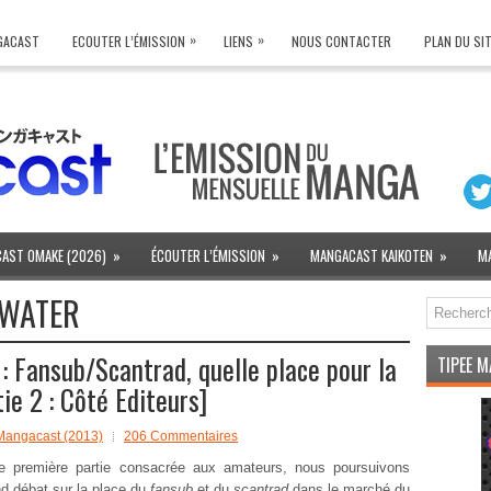
»
»
NGACAST
ECOUTER L’ÉMISSION
LIENS
NOUS CONTACTER
PLAN DU SI
AST OMAKE (2026)
»
ÉCOUTER L’ÉMISSION
»
MANGACAST KAIKOTEN
»
M
 WATER
 Fansub/Scantrad, quelle place pour la
TIPEE 
ie 2 : Côté Editeurs]
Mangacast (2013)
206 Commentaires
e première partie consacrée aux amateurs, nous poursuivons
nd débat sur la place du
fansub
et du
scantrad
dans le marché du