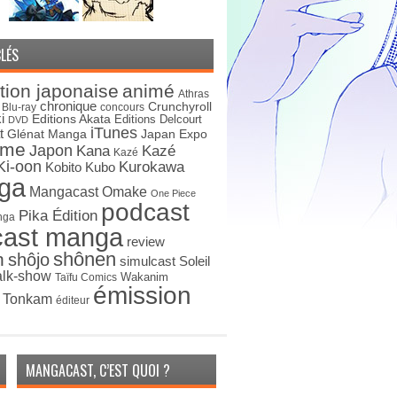
LÉS
tion japonaise
animé
Athras
chronique
Crunchyroll
Blu-ray
concours
i
Editions Akata
Editions Delcourt
DVD
iTunes
t
Japan Expo
Glénat Manga
ime
Japon
Kana
Kazé
Kazé
Ki-oon
Kurokawa
Kobito
Kubo
ga
Mangacast Omake
One Piece
podcast
Pika Édition
nga
cast manga
review
shônen
n
shôjo
simulcast
Soleil
alk-show
Wakanim
Taïfu Comics
émission
s Tonkam
éditeur
MANGACAST, C’EST QUOI ?