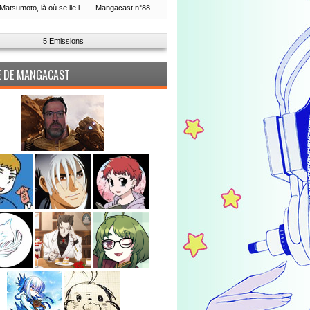
Leiji Matsumoto, là où se lie la boucle du temps
Mangacast n°88
5 Emissions
PE DE MANGACAST