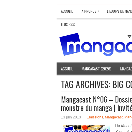
»
ACCUEIL
A PROPOS
L’EQUIPE DE MA
FLUX RSS
ACCUEIL
MANGACAST (2026)
MANGAC
TAG ARCHIVES:
BIG C
Mangacast N°06 – Dossier
monstre du manga | Invité
13 juin 2013
Emissions
,
Mangacast
,
Mang
De
Monst
Yawara!