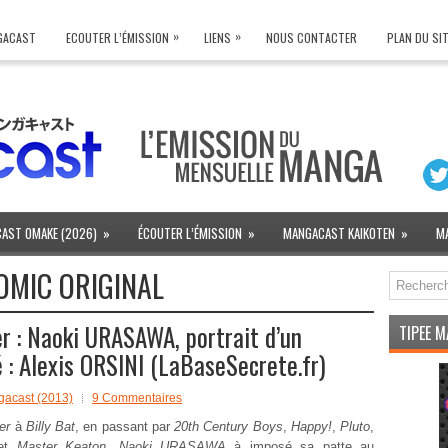
»
»
NGACAST
ECOUTER L’ÉMISSION
LIENS
NOUS CONTACTER
PLAN DU SI
AST OMAKE (2026)
»
ÉCOUTER L’ÉMISSION
»
MANGACAST KAIKOTEN
»
M
OMIC ORIGINAL
 : Naoki URASAWA, portrait d’un
TIPEE 
 : Alexis ORSINI (LaBaseSecrete.fr)
acast (2013)
9 Commentaires
er
à
Billy Bat
, en passant par
20th Century Boys
,
Happy!
,
Pluto
,
et
Master Keaton
,
Naoki URASAWA
à imposé sa patte au