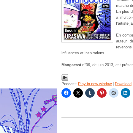
marché 
En plus d
a multipl
l’artiste 
En compa
auteur 
revenons
influences et inspirations.
Mangacast
n°06, de juin 2013, est prése
Podcast:
Play in new window
|
Download