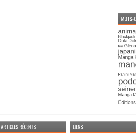
MOTS-C
anima
Blackjack
Doki Dok
Gléna
film
japan
Manga
man
Panini Ma
pod
seine
Manga
t
Édition
ARTICLES RÉCENTS
LIENS