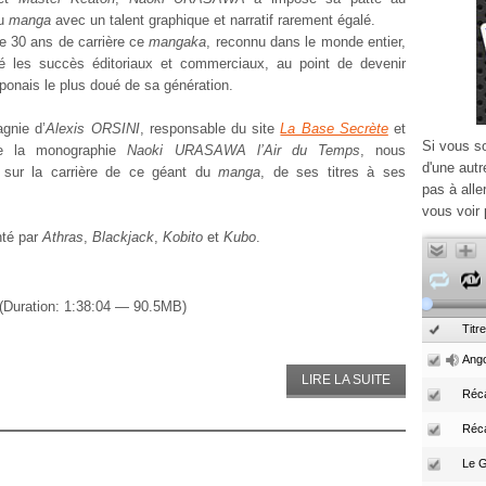
du
manga
avec un talent graphique et narratif rarement égalé.
e 30 ans de carrière ce
mangaka
, reconnu dans le monde entier,
ié les succès éditoriaux et commerciaux, au point de devenir
japonais le plus doué de sa génération.
gnie d’
Alexis ORSINI
, responsable du site
La Base Secrète
et
Si vous s
de la monographie
Naoki URASAWA l’Air du Temps
, nous
d'une autr
 sur la carrière de ce géant du
manga
, de ses titres à ses
pas à alle
vous voir 
nté par
Athras
,
Blackjack
,
Kobito
et
Kubo
.
(Duration: 1:38:04 — 90.5MB)
Titre
Ango
LIRE LA SUITE
Réca
Réc