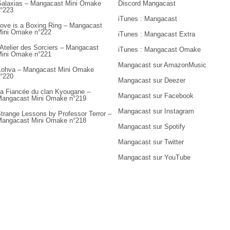
alaxias – Mangacast Mini Omake
Discord Mangacast
°223
iTunes : Mangacast
ove is a Boxing Ring – Mangacast
ini Omake n°222
iTunes : Mangacast Extra
’Atelier des Sorciers – Mangacast
iTunes : Mangacast Omake
ini Omake n°221
Mangacast sur AmazonMusic
ohva – Mangacast Mini Omake
°220
Mangacast sur Deezer
a Fiancée du clan Kyougane –
Mangacast sur Facebook
angacast Mini Omake n°219
Mangacast sur Instagram
trange Lessons by Professor Terror –
angacast Mini Omake n°218
Mangacast sur Spotify
Mangacast sur Twitter
Mangacast sur YouTube