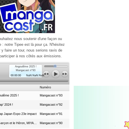
ouhaitez nous soutenir d'une façon ou
e : notre Tipee est là pour ça. N'hésitez
r y faire un tour, nous serions ravis de
participer à nos côtés aux émissions.
Angoulême 2025 !
Mangacast n°93
00:00:00
NaN:NaN:NaN
Numéro
ulême 2025 !
Mangacast n°93
p’ 2024 !
Mangacast n°92
ap Japan Expo 23e impact
Mangacast n°91
Le Garçon et le Héron, MIYAZAKI et le Studio Ghibli
Mangacast n°90