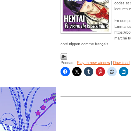
codes et 
lectures 
En compag
Emmanuel 
https://b
marché tr
coté nippon comme français.
Podcast:
Play in new window
|
Download