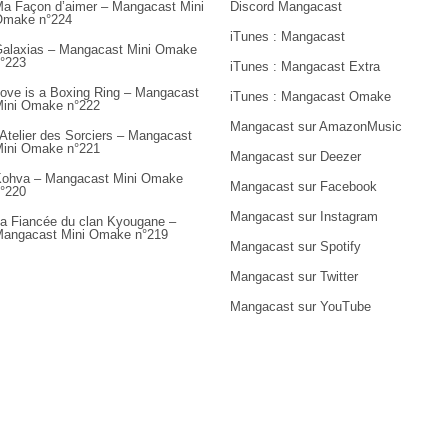
a Façon d’aimer – Mangacast Mini
Discord Mangacast
Omake n°224
iTunes : Mangacast
alaxias – Mangacast Mini Omake
°223
iTunes : Mangacast Extra
ove is a Boxing Ring – Mangacast
iTunes : Mangacast Omake
ini Omake n°222
Mangacast sur AmazonMusic
’Atelier des Sorciers – Mangacast
ini Omake n°221
Mangacast sur Deezer
ohva – Mangacast Mini Omake
Mangacast sur Facebook
°220
Mangacast sur Instagram
a Fiancée du clan Kyougane –
angacast Mini Omake n°219
Mangacast sur Spotify
Mangacast sur Twitter
Mangacast sur YouTube