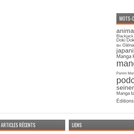
MOTS-C
anima
Blackjack
Doki Dok
Gléna
film
japan
Manga
man
Panini Ma
pod
seine
Manga
t
Édition
ARTICLES RÉCENTS
LIENS