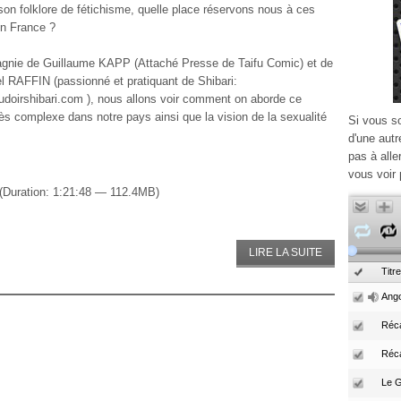
son folklore de fétichisme, quelle place réservons nous à ces
en France ?
nie de Guillaume KAPP (Attaché Presse de Taifu Comic) et de
RAFFIN (passionné et pratiquant de Shibari:
oudoirshibari.com ), nous allons voir comment on aborde ce
ès complexe dans notre pays ainsi que la vision de la sexualité
Si vous s
d'une autr
pas à alle
vous voir 
(Duration: 1:21:48 — 112.4MB)
LIRE LA SUITE
Titre
Ango
Réca
Réc