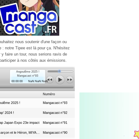
ouhaitez nous soutenir d'une façon ou
e : notre Tipee est là pour ça. N'hésitez
r y faire un tour, nous serions ravis de
participer à nos côtés aux émissions.
Angoulême 2025 !
Mangacast n°93
00:00:00
NaN:NaN:NaN
Numéro
ulême 2025 !
Mangacast n°93
p’ 2024 !
Mangacast n°92
ap Japan Expo 23e impact
Mangacast n°91
Le Garçon et le Héron, MIYAZAKI et le Studio Ghibli
Mangacast n°90