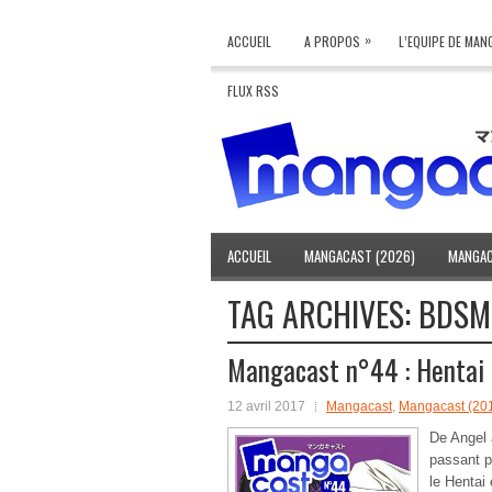
»
ACCUEIL
A PROPOS
L’EQUIPE DE MA
FLUX RSS
ACCUEIL
MANGACAST (2026)
MANGAC
TAG ARCHIVES:
BDSM
Mangacast n°44 : Hentai e
12 avril 2017
Mangacast
,
Mangacast (20
De Angel 
passant p
le Hentai