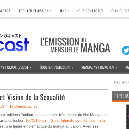
»
»
NGACAST
ECOUTER L’ÉMISSION
LIENS
NOUS CONTACTER
PLAN DU SI
AST OMAKE (2026)
»
ÉCOUTER L’ÉMISSION
»
MANGACAST KAIKOTEN
»
M
t Vision de la Sexualité
TIPEE 
17)
17 Commentaires
aux éditions Tonkam au lancement très récent de
Hot Manga
en
ar la collection
100% Hentai – Sans Interdits des éditions Taifu
,
 est une figure emblématique du manga au Japon. Avec ses