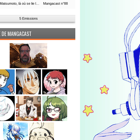
Leiji Matsumoto, là où se lie la boucle du temps
Mangacast n°88
5 Emissions
PE DE MANGACAST