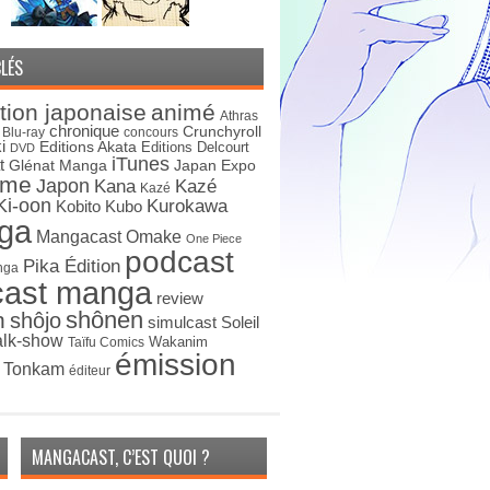
LÉS
tion japonaise
animé
Athras
chronique
Crunchyroll
Blu-ray
concours
i
Editions Akata
Editions Delcourt
DVD
iTunes
t
Japan Expo
Glénat Manga
ime
Japon
Kana
Kazé
Kazé
Ki-oon
Kurokawa
Kobito
Kubo
ga
Mangacast Omake
One Piece
podcast
Pika Édition
nga
cast manga
review
shônen
n
shôjo
simulcast
Soleil
alk-show
Wakanim
Taïfu Comics
émission
s Tonkam
éditeur
MANGACAST, C’EST QUOI ?