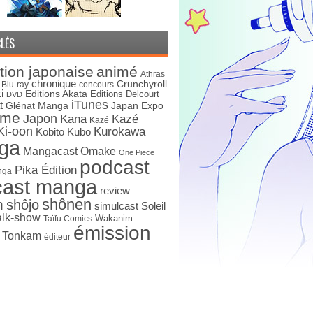
LÉS
tion japonaise
animé
Athras
chronique
Crunchyroll
Blu-ray
concours
i
Editions Akata
Editions Delcourt
DVD
iTunes
t
Japan Expo
Glénat Manga
ime
Japon
Kana
Kazé
Kazé
Ki-oon
Kurokawa
Kobito
Kubo
ga
Mangacast Omake
One Piece
podcast
Pika Édition
nga
cast manga
review
shônen
n
shôjo
simulcast
Soleil
alk-show
Wakanim
Taïfu Comics
émission
s Tonkam
éditeur