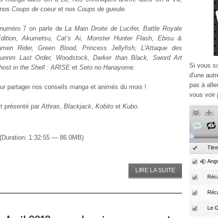
 nos
Coups de coeur
et nos
Coups de gueule
.
numéro 7 on parle de
La Main Droite de Lucifer, Battle Royale
Edition, Akumetsu, Cat’s Ai, Monster Hunter Flash, Ebisu &
amen Rider, Green Blood, Princess Jellyfish, L’Attaque des
Gunnm Last Order, Woodstock, Darker than Black, Sword Art
Si vous s
host in the Shell : ARISE
et
Seto no Hanayome
.
d'une autr
pas à alle
ur partager nos conseils
manga
et animés du mois !
vous voir 
st présenté par
Athras
,
Blackjack
,
Kobito
et
Kubo
.
(Duration: 1:32:55 — 86.0MB)
Titre
Ango
LIRE LA SUITE
Réca
Réc