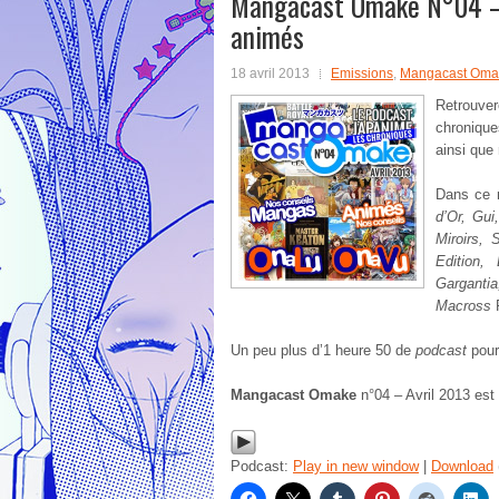
Mangacast Omake N°04 – 
animés
18 avril 2013
Emissions
,
Mangacast Oma
Retrouver
chroniqu
ainsi que
Dans ce 
d’Or, Gui
Miroirs, 
Edition,
Garganti
Macross
F
Un peu plus d’1 heure 50 de
podcast
pour
Mangacast Omake
n°04 – Avril 2013 est
Podcast:
Play in new window
|
Download