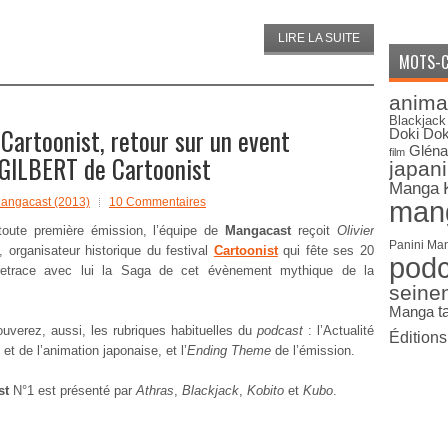
LIRE LA SUITE
MOTS-C
anima
Blackjack
Cartoonist, retour sur un event
Doki Dok
Gléna
film
r GILBERT de Cartoonist
japan
Manga
angacast (2013)
10 Commentaires
man
toute première émission, l’équipe de
Mangacast
reçoit
Olivier
Panini Ma
, organisateur historique du festival
Cartoonist
qui fête ses 20
pod
retrace avec lui la Saga de cet évènement mythique de la
seine
Manga
t
ouverez, aussi, les rubriques habituelles du
podcast
: l’Actualité
Édition
et de l’animation japonaise, et l’
Ending Theme
de l’émission.
st
N°1 est présenté par
Athras
,
Blackjack
,
Kobito
et
Kubo
.