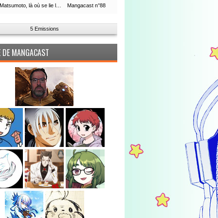
Leiji Matsumoto, là où se lie la boucle du temps
Mangacast n°88
5 Emissions
PE DE MANGACAST