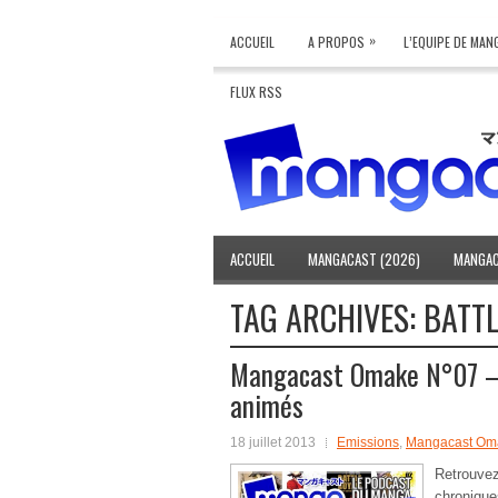
»
ACCUEIL
A PROPOS
L’EQUIPE DE MA
FLUX RSS
ACCUEIL
MANGACAST (2026)
MANGAC
TAG ARCHIVES:
BATTL
Mangacast Omake N°07 – J
animés
18 juillet 2013
Emissions
,
Mangacast Om
Retrouv
chroniqu