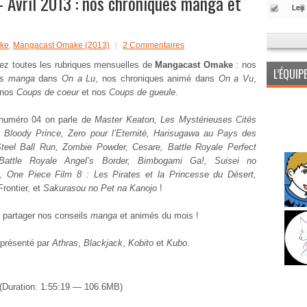
Avril 2013 : nos chroniques manga et
ke
,
Mangacast Omake (2013)
2 Commentaires
ez toutes les rubriques mensuelles de
Mangacast Omake
: nos
L’ÉQUI
es
manga
dans
On a Lu
, nos chroniques animé dans
On a Vu
,
 nos
Coups de coeur
et nos
Coups de gueule
.
numéro 04 on parle de
Master Keaton, Les Mystérieuses Cités
, Bloody Prince, Zero pour l’Eternité, Harisugawa au Pays des
Steel Ball Run, Zombie Powder, Cesare, Battle Royale Perfect
 Battle Royale Angel’s Border, Bimbogami Ga!, Suisei no
a, One Piece Film 8 : Les Pirates et la Princesse du Désert,
rontier, et
Sakurasou no Pet na Kanojo
!
 partager nos conseils
manga
et animés du mois !
 présenté par
Athras
,
Blackjack
,
Kobito
et
Kubo
.
(Duration: 1:55:19 — 106.6MB)