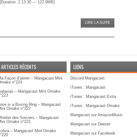
(Duration: 2:13:30 — 122.9MB)
LIRE LA SUITE
ARTICLES RÉCENTS
LIENS
a Façon d’aimer – Mangacast Mini
Discord Mangacast
Omake n°224
iTunes : Mangacast
alaxias – Mangacast Mini Omake
°223
iTunes : Mangacast Extra
ove is a Boxing Ring – Mangacast
iTunes : Mangacast Omake
ini Omake n°222
Mangacast sur AmazonMusic
’Atelier des Sorciers – Mangacast
ini Omake n°221
Mangacast sur Deezer
ohva – Mangacast Mini Omake
Mangacast sur Facebook
°220