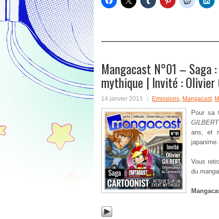
Mangacast N°01 – Saga : 
mythique | Invité : Olivie
14 janvier 2013
Emissions
,
Mangacast
,
M
Pour sa 
GILBERT
ans, et 
japanime.
Vous retr
du
manga
Mangaca