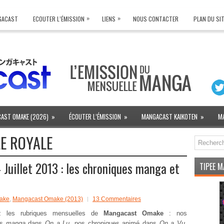
»
»
NGACAST
ECOUTER L’ÉMISSION
LIENS
NOUS CONTACTER
PLAN DU SI
AST OMAKE (2026)
»
ÉCOUTER L’ÉMISSION
»
MANGACAST KAIKOTEN
»
M
E ROYALE
uillet 2013 : les chroniques manga et
TIPEE 
ake
,
Mangacast Omake (2013)
13 Commentaires
ez les rubriques mensuelles de
Mangacast Omake
: nos
es
manga
dans
On a Lu
, nos chroniques animé dans
On a Vu
,