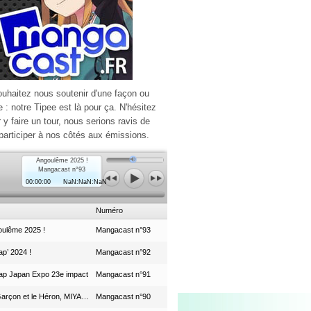
ouhaitez nous soutenir d'une façon ou
e : notre Tipee est là pour ça. N'hésitez
r y faire un tour, nous serions ravis de
participer à nos côtés aux émissions.
Angoulême 2025 !
Mangacast n°93
00:00:00
NaN:NaN:NaN
Numéro
ulême 2025 !
Mangacast n°93
p’ 2024 !
Mangacast n°92
ap Japan Expo 23e impact
Mangacast n°91
Le Garçon et le Héron, MIYAZAKI et le Studio Ghibli
Mangacast n°90