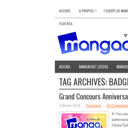
»
ACCUEIL
A PROPOS
L’EQUIPE DE MA
FLUX RSS
ACCUEIL
MANGACAST (2026)
MANGAC
TAG ARCHIVES:
BADG
Grand Concours Anniversair
2 février 2015
Concours
25 Commenta
A l’occa
partenari
Ototo/Taï