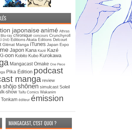
LÉS
tion japonaise
animé
Athras
chronique
Crunchyroll
Blu-ray
concours
i
Editions Akata
Editions Delcourt
DVD
iTunes
t
Japan Expo
Glénat Manga
ime
Japon
Kana
Kazé
Kazé
Ki-oon
Kurokawa
Kobito
Kubo
ga
Mangacast Omake
One Piece
podcast
Pika Édition
nga
cast manga
review
shônen
n
shôjo
simulcast
Soleil
alk-show
Wakanim
Taïfu Comics
émission
s Tonkam
éditeur
MANGACAST, C’EST QUOI ?