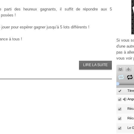
re parti des heureux gagnants, il suffit de répondre aux 5
 posées !
jouer pour espérer gagner jusqu’à 5 lots différents !
nce à tous !
Si vous s
d'une autr
pas à alle
vous voir 
LIRE LA SUITE
Titre
Ango
Réca
Réc