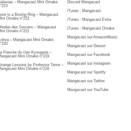
alaxias – Mangacast Mini Omake
Discord Mangacast
°223
iTunes : Mangacast
ove is a Boxing Ring – Mangacast
ini Omake n°222
iTunes : Mangacast Extra
’Atelier des Sorciers – Mangacast
iTunes : Mangacast Omake
ini Omake n°221
Mangacast sur AmazonMusic
ohva – Mangacast Mini Omake
°220
Mangacast sur Deezer
a Fiancée du clan Kyougane –
Mangacast sur Facebook
angacast Mini Omake n°219
Mangacast sur Instagram
trange Lessons by Professor Terror –
angacast Mini Omake n°218
Mangacast sur Spotify
Mangacast sur Twitter
Mangacast sur YouTube