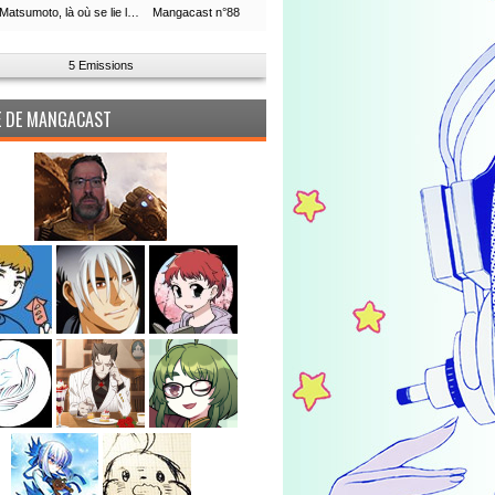
Leiji Matsumoto, là où se lie la boucle du temps
Mangacast n°88
5 Emissions
PE DE MANGACAST