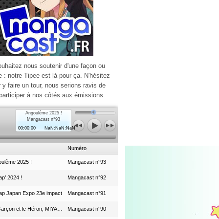
ouhaitez nous soutenir d'une façon ou
e : notre Tipee est là pour ça. N'hésitez
r y faire un tour, nous serions ravis de
participer à nos côtés aux émissions.
Angoulême 2025 !
Mangacast n°93
00:00:00
NaN:NaN:NaN
Numéro
ulême 2025 !
Mangacast n°93
p’ 2024 !
Mangacast n°92
ap Japan Expo 23e impact
Mangacast n°91
Le Garçon et le Héron, MIYAZAKI et le Studio Ghibli
Mangacast n°90