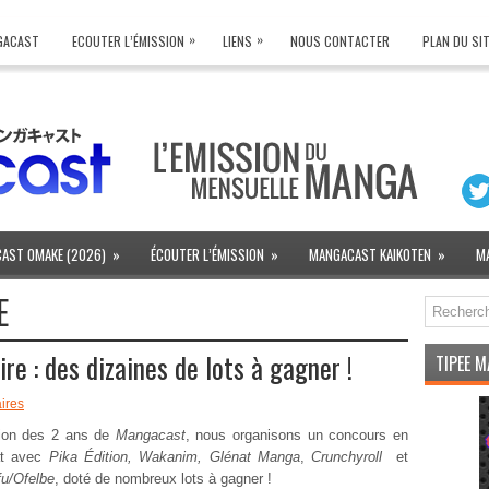
»
»
NGACAST
ECOUTER L’ÉMISSION
LIENS
NOUS CONTACTER
PLAN DU SI
AST OMAKE (2026)
»
ÉCOUTER L’ÉMISSION
»
MANGACAST KAIKOTEN
»
M
E
e : des dizaines de lots à gagner !
TIPEE 
ires
sion des 2 ans de
Mangacast
, nous organisons un concours en
at avec
Pika Édition, Wakanim, Glénat Manga
,
Crunchyroll
et
fu/Ofelbe
, doté de nombreux lots à gagner !