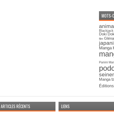
MOTS-C
anima
Blackjack
Doki Dok
Gléna
film
japan
Manga
man
Panini Ma
pod
seine
Manga
t
Édition
ARTICLES RÉCENTS
LIENS