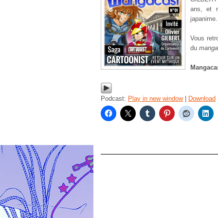
ans, et 
japanime.
Vous retr
du
manga
Mangaca
Podcast:
Play in new window
|
Download