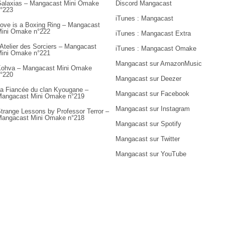
alaxias – Mangacast Mini Omake
Discord Mangacast
°223
iTunes : Mangacast
ove is a Boxing Ring – Mangacast
ini Omake n°222
iTunes : Mangacast Extra
’Atelier des Sorciers – Mangacast
iTunes : Mangacast Omake
ini Omake n°221
Mangacast sur AmazonMusic
ohva – Mangacast Mini Omake
°220
Mangacast sur Deezer
a Fiancée du clan Kyougane –
Mangacast sur Facebook
angacast Mini Omake n°219
Mangacast sur Instagram
trange Lessons by Professor Terror –
angacast Mini Omake n°218
Mangacast sur Spotify
Mangacast sur Twitter
Mangacast sur YouTube