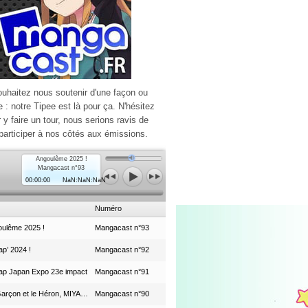
ouhaitez nous soutenir d'une façon ou
e : notre Tipee est là pour ça. N'hésitez
r y faire un tour, nous serions ravis de
participer à nos côtés aux émissions.
Angoulême 2025 !
Mangacast n°93
00:00:00
NaN:NaN:NaN
Numéro
ulême 2025 !
Mangacast n°93
p’ 2024 !
Mangacast n°92
ap Japan Expo 23e impact
Mangacast n°91
Le Garçon et le Héron, MIYAZAKI et le Studio Ghibli
Mangacast n°90