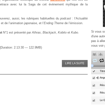
retrace avec lui la Saga de cet évènement mythique de la
ouverez, aussi, les rubriques habituelles du
podcast
: l’Actualité
et de l’animation japonaise, et l’
Ending Theme
de l’émission.
Si vous s
st
N°1 est présenté par
Athras
,
Blackjack
,
Kobito
et
Kubo
.
d'une autr
pas à alle
vous voir 
(Duration: 2:13:30 — 122.9MB)
LIRE LA SUITE
Titre
Ango
Réca
Réc