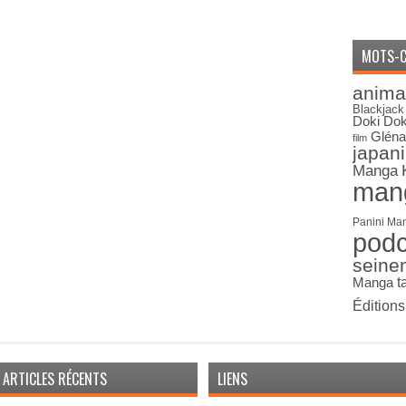
MOTS-C
anima
Blackjack
Doki Dok
Gléna
film
japan
Manga
man
Panini Ma
pod
seine
Manga
t
Édition
ARTICLES RÉCENTS
LIENS