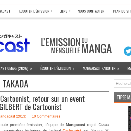
»
»
NGACAST
ECOUTER L’ÉMISSION
LIENS
NOUS CONTACTER
PLAN DU SI
AST OMAKE (2026)
»
ÉCOUTER L’ÉMISSION
»
MANGACAST KAIKOTEN
»
M
I TAKADA
Cartoonist, retour sur un event
TIPEE 
r GILBERT de Cartoonist
angacast (2013)
10 Commentaires
toute première émission, l’équipe de
Mangacast
reçoit
Olivier
, organisateur historique du festival
Cartoonist
qui fête ses 20