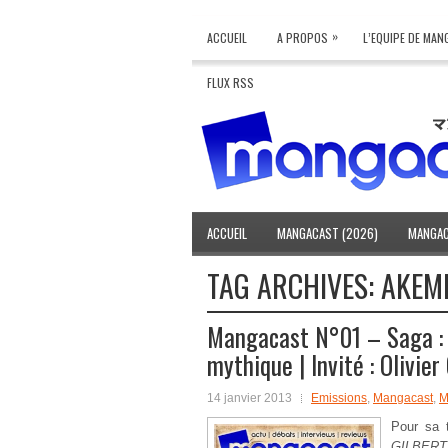
»
ACCUEIL
A PROPOS
L’EQUIPE DE MA
FLUX RSS
ACCUEIL
MANGACAST (2026)
MANGAC
TAG ARCHIVES:
AKEM
Mangacast N°01 – Saga : 
mythique | Invité : Olivie
14 janvier 2013
Emissions
,
Mangacast
,
M
Pour sa 
GILBERT