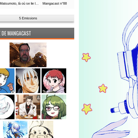
Leiji Matsumoto, là où se lie la boucle du temps
Mangacast n°88
5 Emissions
PE DE MANGACAST