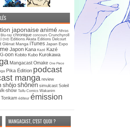
LÉS
tion japonaise
animé
Athras
chronique
Crunchyroll
Blu-ray
concours
i
Editions Akata
Editions Delcourt
DVD
iTunes
t
Japan Expo
Glénat Manga
ime
Japon
Kana
Kazé
Kazé
Ki-oon
Kurokawa
Kobito
Kubo
ga
Mangacast Omake
One Piece
podcast
Pika Édition
nga
cast manga
review
shônen
n
shôjo
simulcast
Soleil
alk-show
Wakanim
Taïfu Comics
émission
s Tonkam
éditeur
MANGACAST, C’EST QUOI ?