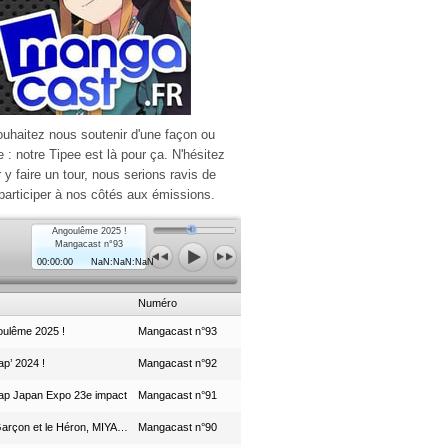
ouhaitez nous soutenir d'une façon ou
e : notre Tipee est là pour ça. N'hésitez
r y faire un tour, nous serions ravis de
participer à nos côtés aux émissions.
Angoulême 2025 !
Mangacast n°93
00:00:00
NaN:NaN:NaN
Numéro
ulême 2025 !
Mangacast n°93
p’ 2024 !
Mangacast n°92
ap Japan Expo 23e impact
Mangacast n°91
Le Garçon et le Héron, MIYAZAKI et le Studio Ghibli
Mangacast n°90