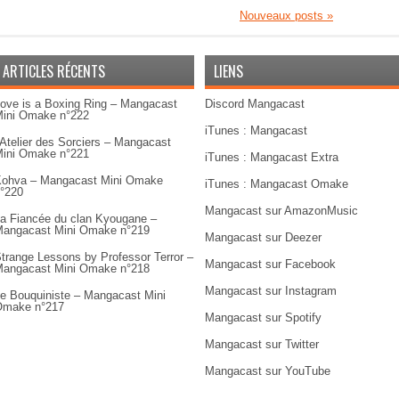
Nouveaux posts
»
ARTICLES RÉCENTS
LIENS
ove is a Boxing Ring – Mangacast
Discord Mangacast
ini Omake n°222
iTunes : Mangacast
’Atelier des Sorciers – Mangacast
ini Omake n°221
iTunes : Mangacast Extra
ohva – Mangacast Mini Omake
iTunes : Mangacast Omake
°220
Mangacast sur AmazonMusic
a Fiancée du clan Kyougane –
angacast Mini Omake n°219
Mangacast sur Deezer
trange Lessons by Professor Terror –
Mangacast sur Facebook
angacast Mini Omake n°218
Mangacast sur Instagram
e Bouquiniste – Mangacast Mini
Omake n°217
Mangacast sur Spotify
Mangacast sur Twitter
Mangacast sur YouTube