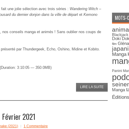
fait une jolie sélection avec trois séries :
Wandering Witch –
usard du dernier donjon dans la ville de départ
et
Kemono
MOTS-C
anima
s, nos conseils manga et animés ! Sans oublier nos coups de
Blackjack
Doki Dok
Gléna
film
japan
 présenté par Thundergeek, Echo, Oshino, Midine et Kobito.
Manga
man
(Duration: 3:10:05 — 350.0MB)
Panini Ma
pod
seine
LIRE LA SUITE
Manga
t
Édition
Février 2021
ake (2021)
1 Commentaire