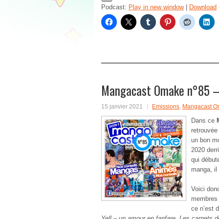
Podcast:
Play in new window
|
Download
Mangacast Omake n°85 – 
15 janvier 2021
Emissions
,
Mangacast O
Dans ce
retrouvée
un bon mo
2020 derr
qui début
manga, il
Voici donc
membres p
ce n’est d
Yell – un amour en fanfare, Les carnets d