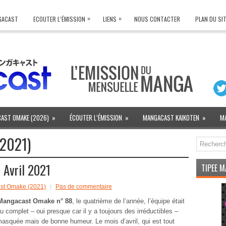
»
»
NGACAST
ECOUTER L’ÉMISSION
LIENS
NOUS CONTACTER
PLAN DU SI
AST OMAKE (2026)
»
ÉCOUTER L’ÉMISSION
»
MANGACAST KAIKOTEN
»
M
2021)
Avril 2021
TIPEE 
st Omake (2021)
Pas de commentaire
Mangacast Omake n° 88
, le quatrième de l’année, l’équipe était
 complet – oui presque car il y a toujours des irréductibles –
masquée mais de bonne humeur. Le mois d’avril, qui est tout