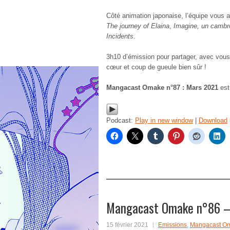
Côté animation japonaise, l’équipe vous a 
The journey of Elaina
,
Imagine, un cambro
Incidents
.
3h10 d’émission pour partager, avec vou
cœur et coup de gueule bien sûr !
Mangacast Omake n°87 : Mars 2021
est
Podcast:
Play in new window
|
Download
Mangacast Omake n°86 – 
15 février 2021
Emissions
,
Mangacast Om