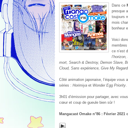
Dans ce
presque au
toujours 
mois char
bonheur e
Voici donc
membres p
ce n’est d
l’horizon
mort, Search & Destroy, Demon Slave, Burn
Cloud, Sans expérience, Give My Regards
Côté animation japonaise, l’équipe vous a 
séries :
Horimiya
et
Wonder Egg Priority
.
3h01 d’émission pour partager, avec vou
cœur et coup de gueule bien sûr !
Mangacast Omake n°86 : Février 2021
e