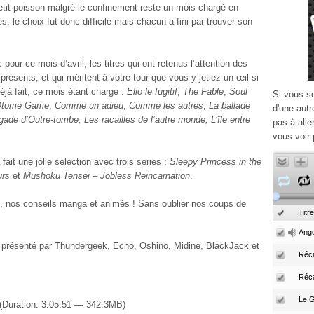
etit poisson malgré le confinement reste un mois chargé en
, le choix fut donc difficile mais chacun a fini par trouver son
 pour ce mois d’avril, les titres qui ont retenus l’attention des
résents, et qui méritent à votre tour que vous y jetiez un œil si
éjà fait, ce mois étant chargé :
Elio le fugitif
,
The Fable
,
Soul
Si vous s
tome Game
,
Comme un adieu
,
Comme les autres
,
La ballade
d'une autr
gade d’Outre-tombe, Les racailles de l’autre monde, L’île entre
pas à alle
vous voir 
fait une jolie sélection avec trois séries :
Sleepy Princess in the
urs
et
Mushoku Tensei – Jobless Reincarnation
.
s, nos conseils manga et animés ! Sans oublier nos coups de
Titre
Ango
 présenté par Thundergeek, Echo, Oshino, Midine, BlackJack et
Réca
Réc
(Duration: 3:05:51 — 342.3MB)