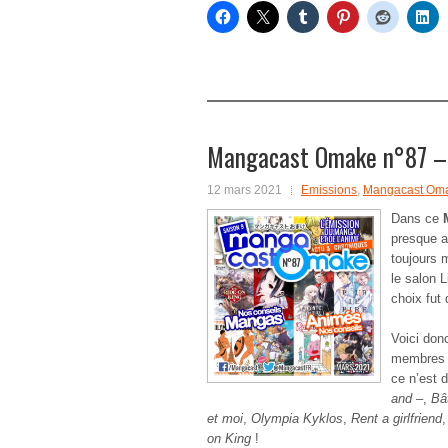
Mangacast Omake n°87 –
12 mars 2021
Emissions
,
Mangacast Oma
Dans ce
presque au
toujours 
le salon 
choix fut 
Voici donc
membres p
ce n’est d
and –
,
Bâ
et moi
,
Olympia Kyklos
,
Rent a girlfriend
,
on King
!