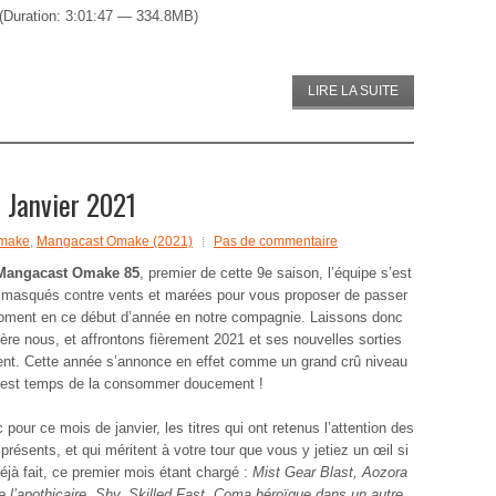
(Duration: 3:01:47 — 334.8MB)
LIRE LA SUITE
Janvier 2021
make
,
Mangacast Omake (2021)
Pas de commentaire
Mangacast Omake 85
, premier de cette 9e saison, l’équipe s’est
 masqués contre vents et marées pour vous proposer de passer
ment en ce début d’année en notre compagnie. Laissons donc
ière nous, et affrontons fièrement 2021 et ses nouvelles sorties
ent. Cette année s’annonce en effet comme un grand crû niveau
 est temps de la consommer doucement !
 pour ce mois de janvier, les titres qui ont retenus l’attention des
résents, et qui méritent à votre tour que vous y jetiez un œil si
éjà fait, ce premier mois étant chargé :
Mist Gear Blast, Aozora
e l’apothicaire, Shy, Skilled Fast, Coma héroïque dans un autre