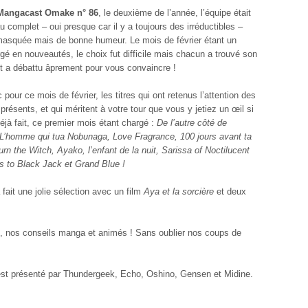
Mangacast Omake n° 86
, le deuxième de l’année, l’équipe était
 complet – oui presque car il y a toujours des irréductibles –
masquée mais de bonne humeur. Le mois de février étant un
gé en nouveautés, le choix fut difficile mais chacun a trouvé son
t a débattu âprement pour vous convaincre !
 pour ce mois de février, les titres qui ont retenus l’attention des
résents, et qui méritent à votre tour que vous y jetiez un œil si
éjà fait, ce premier mois étant chargé :
De l’autre côté de
, L’homme qui tua Nobunaga, Love Fragrance, 100 jours avant ta
 the Witch, Ayako, l’enfant de la nuit, Sarissa of Noctilucent
 to Black Jack et Grand Blue !
fait une jolie sélection avec un film
Aya et la sorcière
et deux
s, nos conseils manga et animés ! Sans oublier nos coups de
st présenté par Thundergeek, Echo, Oshino, Gensen et Midine.