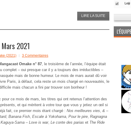
LIRE LA SUITE
L’ÉQUI
 Mars 2021
ke (2021)
3 Commentaires
Mangacast Omake n° 87
, le troisième de l’année, l’équipe était
 complet – oui presque car il y a toujours des irréductibles –
masquée mais de bonne humeur. Le mois de mars aurait dû voir
Livre Paris, à défaut, cela reste un mois chargé en nouveautés, le
difficile mais chacun a fini par trouver son bonheur !
 pour ce mois de mars, les titres qui ont retenus l’attention des
résents, et qui méritent à votre tour que vous y jetiez un œil si
éjà fait, ce premier mois étant chargé :
Nos meilleures vies
,
& –
tard
,
Banana Fish
,
Escale à Yokohama
,
Pour le pire
,
Ragnagna
Kaguya-Sama – Love is war
,
Le conte des parias
et
The Ride