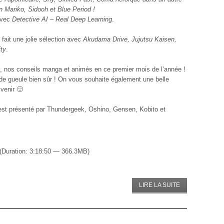
 Mariko, Sidooh et Blue Period !
avec
Detective AI – Real Deep Learning
.
fait une jolie sélection avec
Akudama Drive, Jujutsu Kaisen,
ity
.
, nos conseils manga et animés en ce premier mois de l’année !
de gueule bien sûr ! On vous souhaite également une belle
 venir 🙂
st présenté par Thundergeek, Oshino, Gensen, Kobito et
(Duration: 3:18:50 — 366.3MB)
LIRE LA SUITE