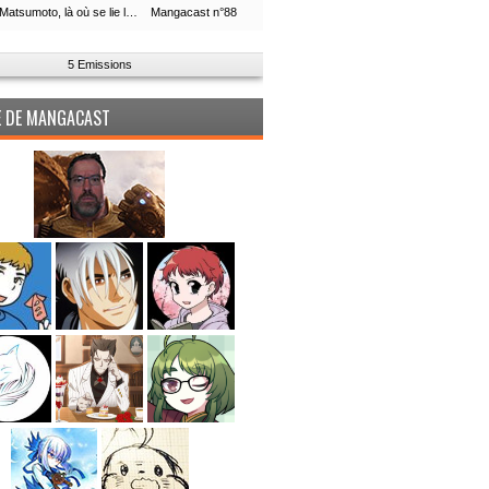
Leiji Matsumoto, là où se lie la boucle du temps
Mangacast n°88
5 Emissions
PE DE MANGACAST