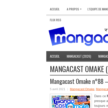
»
ACCUEIL
A PROPOS
L’EQUIPE DE MA
FLUX RSS
ACCUEIL
MANGACAST (2026)
MANGAC
MANGACAST OMAKE (
Mangacast Omake n°88 – 
5 avril 2021
Mangacast Omake
,
Mangaca
Dans ce
presque au
toujours 