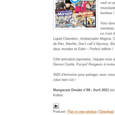
sauf un p
nouveautés
bonheur !
Voici donc
membres p
ce n’est d
Liquid Chambers
,
Ambassador Magma
,
O
de Ran
,
Mashle
,
Don’t call it Mystery
,
Bri
deux mondes
et
Eden – Perfect édition
!
Côté animation japonaise, l’équipe vous a 
Demon Castle
,
Pui-pui! Rongeurs à mote
3h05 d’émission pour partager, avec vou
cœur bien sûr !
Mangacast Omake n°88 : Avril 2021
est
Kobito.
Podcast:
Play in new window
|
Download