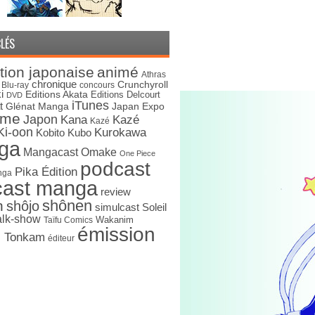
LÉS
tion japonaise
animé
Athras
chronique
Crunchyroll
Blu-ray
concours
i
Editions Akata
Editions Delcourt
DVD
iTunes
t
Japan Expo
Glénat Manga
ime
Japon
Kana
Kazé
Kazé
Ki-oon
Kurokawa
Kobito
Kubo
ga
Mangacast Omake
One Piece
podcast
Pika Édition
nga
cast manga
review
shônen
n
shôjo
simulcast
Soleil
alk-show
Wakanim
Taïfu Comics
émission
s Tonkam
éditeur