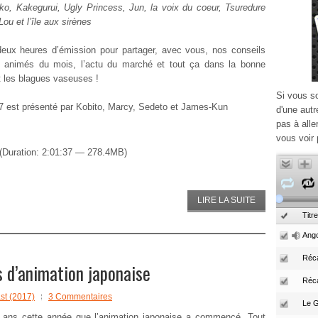
ko, Kakegurui, Ugly Princess, Jun, la voix du coeur, Tsuredure
Lou et l’île aux sirènes
eux heures d’émission pour partager, avec vous, nos conseils
 animés du mois, l’actu du marché et tout ça dans la bonne
 les blagues vaseuses !
Si vous s
 est présenté par Kobito, Marcy, Sedeto et James-Kun
d'une autr
pas à alle
vous voir 
(Duration: 2:01:37 — 278.4MB)
LIRE LA SUITE
Titre
Ango
Réca
 d’animation japonaise
Réc
t (2017)
3 Commentaires
0 ans cette année que l’animation japonaise a commencé. Tout