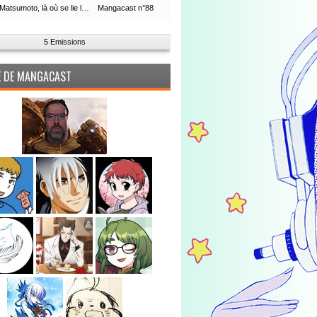
Leiji Matsumoto, là où se lie la boucle du temps
Mangacast n°88
5 Emissions
PE DE MANGACAST