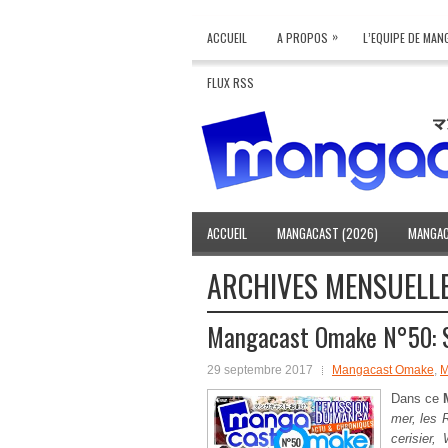
»
ACCUEIL
A PROPOS
L’EQUIPE DE MA
FLUX RSS
ACCUEIL
MANGACAST (2026)
MANGAC
ARCHIVES MENSUELL
Mangacast Omake N°50: 
29 septembre 2017
Mangacast Omake
,
M
Dans ce
mer, les 
cerisier,