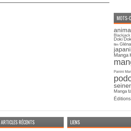
MOTS-C
anima
Blackjack
Doki Dok
Gléna
film
japan
Manga
man
Panini Ma
pod
seine
Manga
t
Édition
ARTICLES RÉCENTS
LIENS