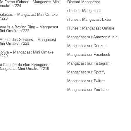
a Façon d’aimer – Mangacast Mini
Discord Mangacast
Omake n°224
iTunes : Mangacast
alaxias – Mangacast Mini Omake
°223
iTunes : Mangacast Extra
ove is a Boxing Ring – Mangacast
iTunes : Mangacast Omake
ini Omake n°222
Mangacast sur AmazonMusic
’Atelier des Sorciers – Mangacast
ini Omake n°221
Mangacast sur Deezer
ohva – Mangacast Mini Omake
Mangacast sur Facebook
°220
Mangacast sur Instagram
a Fiancée du clan Kyougane –
angacast Mini Omake n°219
Mangacast sur Spotify
Mangacast sur Twitter
Mangacast sur YouTube