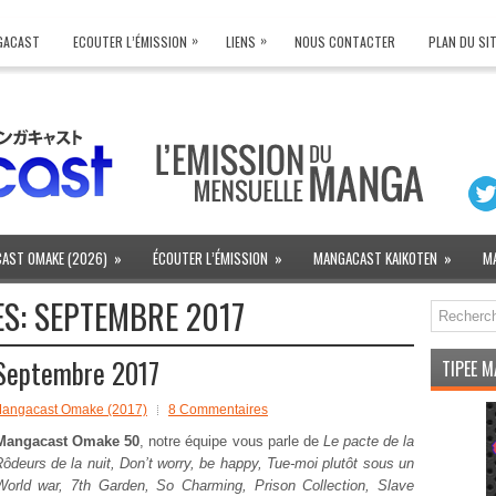
»
»
NGACAST
ECOUTER L’ÉMISSION
LIENS
NOUS CONTACTER
PLAN DU SI
AST OMAKE (2026)
»
ÉCOUTER L’ÉMISSION
»
MANGACAST KAIKOTEN
»
M
ES:
SEPTEMBRE 2017
Septembre 2017
TIPEE 
angacast Omake (2017)
8 Commentaires
Mangacast Omake 50
, notre équipe vous parle de
Le pacte de la
Rôdeurs de la nuit, Don’t worry, be happy, Tue-moi plutôt sous un
 World war, 7th Garden, So Charming, Prison Collection, Slave