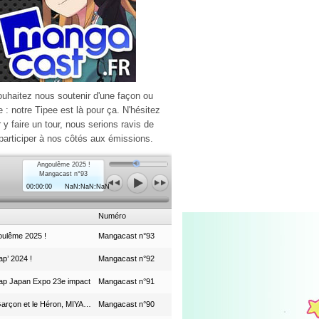
ouhaitez nous soutenir d'une façon ou
e : notre Tipee est là pour ça. N'hésitez
r y faire un tour, nous serions ravis de
participer à nos côtés aux émissions.
Angoulême 2025 !
Mangacast n°93
00:00:00
NaN:NaN:NaN
Numéro
ulême 2025 !
Mangacast n°93
p’ 2024 !
Mangacast n°92
ap Japan Expo 23e impact
Mangacast n°91
Le Garçon et le Héron, MIYAZAKI et le Studio Ghibli
Mangacast n°90