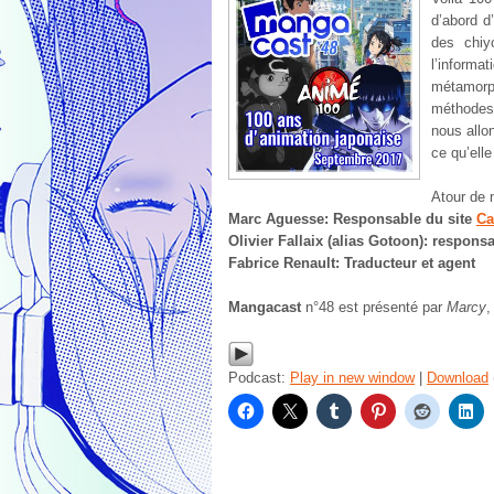
d’abord d
des chiy
l’informa
métamorp
méthodes 
nous allo
ce qu’elle
Atour de n
Marc Aguesse: Responsable du site
Ca
Olivier Fallaix (alias Gotoon):
responsa
Fabrice Renault: Traducteur et agent
Mangacast
n°48 est présenté par
Marcy
Podcast:
Play in new window
|
Download