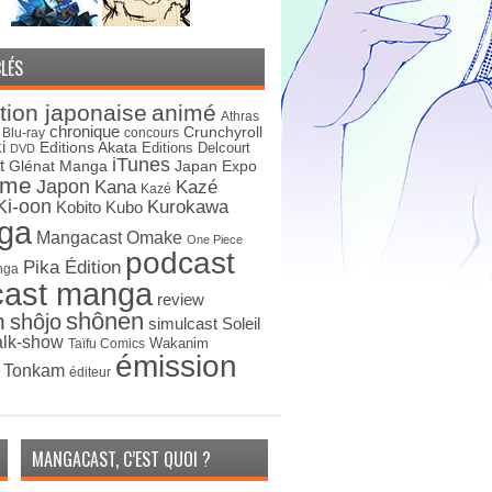
LÉS
tion japonaise
animé
Athras
chronique
Crunchyroll
Blu-ray
concours
i
Editions Akata
Editions Delcourt
DVD
iTunes
t
Japan Expo
Glénat Manga
ime
Japon
Kana
Kazé
Kazé
Ki-oon
Kurokawa
Kobito
Kubo
ga
Mangacast Omake
One Piece
podcast
Pika Édition
nga
cast manga
review
shônen
n
shôjo
simulcast
Soleil
alk-show
Wakanim
Taïfu Comics
émission
s Tonkam
éditeur
MANGACAST, C’EST QUOI ?